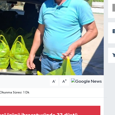
B
Y
-
+
A
A
Okunma Süresi: 1 Dk