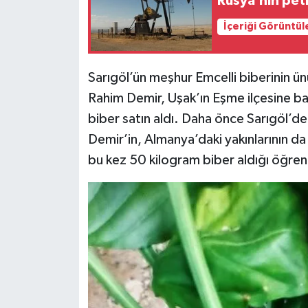
Rusya’nın pet
İçeriği Görüntül
Siyaset
Teknoloji
Sarıgöl’ün meşhur Emcelli biberinin 
Rahim Demir, Uşak’ın Eşme ilçesine ba
Televizyon
biber satın aldı. Daha önce Sarıgöl’d
Yaşam-Çevre
Demir’in, Almanya’daki yakınlarının d
bu kez 50 kilogram biber aldığı öğreni