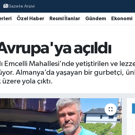
Gazete Arşivi
rleri
Özel Haber
Resmi İlanlar
Gündem
Ekonomi
 Avrupa'ya açıldı
ı Emcelli Mahallesi’nde yetiştirilen ve lezz
rüyor. Almanya’da yaşayan bir gurbetçi, ü
üzere yola çıktı.