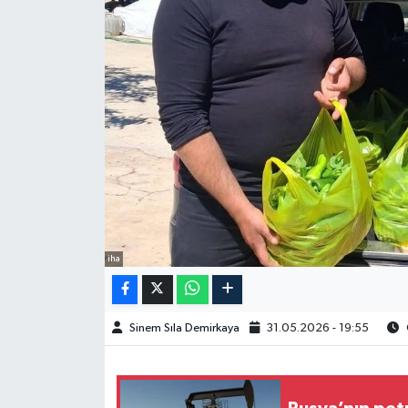
Spor
Burç Yorumları
Çocuk
Eğitim
Hava Durumu
iha
Kadın
Kim kimdir?
Sinem Sıla Demirkaya
31.05.2026 - 19:55
Kültür Sanat
Sağlık