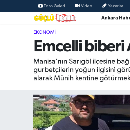
Foto Galeri
Video
Yazarlar
Ankara Habe
Özel Haber
EKONOMI
Ankara Haberleri
Emcelli biberi
Resmi İlanlar
Manisa’nın Sarıgöl ilçesine bağl
Ekonomi
gurbetçilerin yoğun ilgisini gö
alarak Münih kentine götürmek 
Gündem
Asayiş
Dünya
Magazin