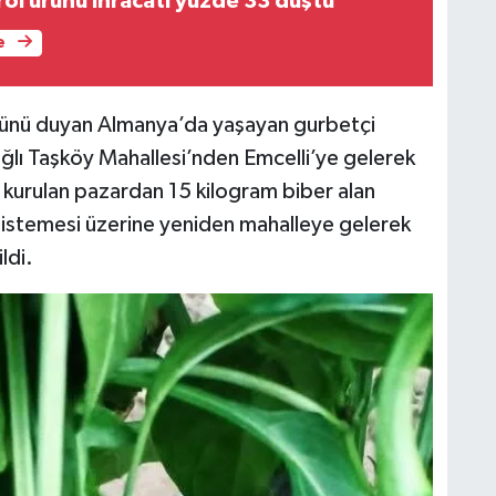
rol ürünü ihracatı yüzde 33 düştü
e
ününü duyan Almanya’da yaşayan gurbetçi
ğlı Taşköy Mahallesi’nden Emcelli’ye gelerek
e kurulan pazardan 15 kilogram biber alan
a istemesi üzerine yeniden mahalleye gelerek
ldi.