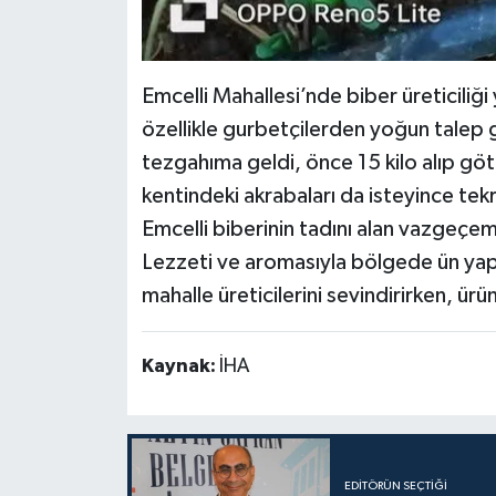
Emcelli Mahallesi’nde biber üreticiliğ
özellikle gurbetçilerden yoğun talep 
tezgahıma geldi, önce 15 kilo alıp g
kentindeki akrabaları da isteyince tek
Emcelli biberinin tadını alan vazgeçem
Lezzeti ve aromasıyla bölgede ün yapa
mahalle üreticilerini sevindirirken, ürü
Kaynak:
İHA
EDITÖRÜN SEÇTIĞI