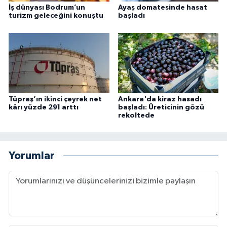
İş dünyası Bodrum’un
Ayaş domatesinde hasat
turizm geleceğini konuştu
başladı
Tüpraş’ın ikinci çeyrek net
Ankara'da kiraz hasadı
kârı yüzde 291 arttı
başladı: Üreticinin gözü
rekoltede
Yorumlar