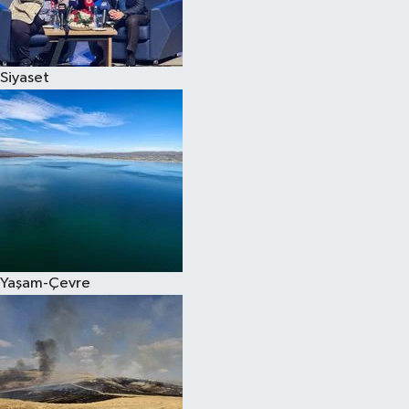
Spor
Siyaset
Burç Yorumları
Çocuk
Eğitim
Hava Durumu
Kadın
Yaşam-Çevre
Kim kimdir?
Kültür Sanat
Sağlık