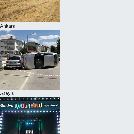
Siyaset
Ankara
Teknoloji
Televizyon
Yaşam-Çevre
Asayiş