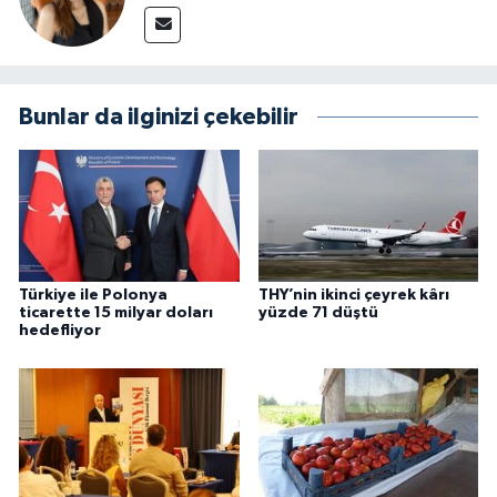
Bunlar da ilginizi çekebilir
Türkiye ile Polonya
THY’nin ikinci çeyrek kârı
ticarette 15 milyar doları
yüzde 71 düştü
hedefliyor