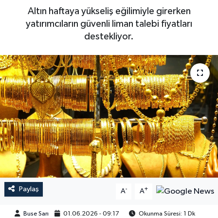
Altın haftaya yükseliş eğilimiyle girerken
yatırımcıların güvenli liman talebi fiyatları
destekliyor.
Paylaş
-
+
A
A
Buse Sarı
01.06.2026 - 09:17
Okunma Süresi: 1 Dk