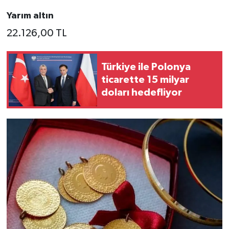
Yarım altın
22.126,00 TL
Türkiye ile Polonya
ticarette 15 milyar
doları hedefliyor