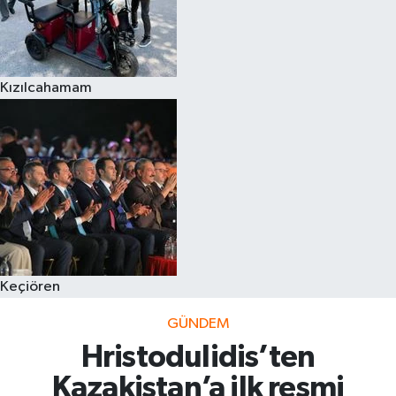
Kızılcahamam
Keçiören
GÜNDEM
Hristodulidis’ten
Kazakistan’a ilk resmi