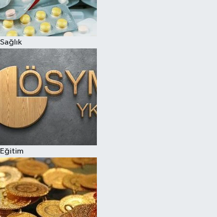
Siyaset
Sağlık
Teknoloji
Televizyon
Yaşam-Çevre
Eğitim