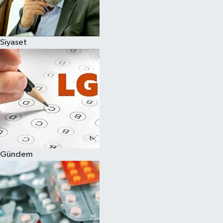
Spor
Siyaset
Burç Yorumları
Çocuk
Eğitim
Hava Durumu
Kadın
Gündem
Kim kimdir?
Kültür Sanat
Sağlık