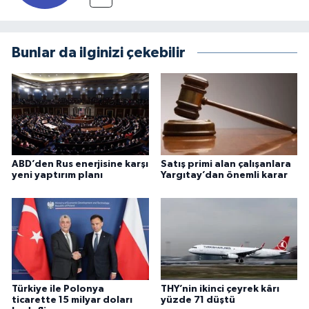
Bunlar da ilginizi çekebilir
ABD’den Rus enerjisine karşı
Satış primi alan çalışanlara
yeni yaptırım planı
Yargıtay’dan önemli karar
Türkiye ile Polonya
THY’nin ikinci çeyrek kârı
ticarette 15 milyar doları
yüzde 71 düştü