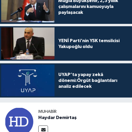
Muğla Büyükşehir, 2,5 yıllık
çalışmalarını kamuoyuyla
paylaşacak
YENİ Parti’nin YSK temsilcisi
Yakupoğlu oldu
UYAP’ta yapay zekâ
dönemi:Örgüt bağlantıları
analiz edilecek
MUHABIR
Haydar Demirtaş