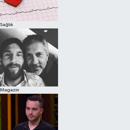
Spor
Sağlık
Burç Yorumları
Çocuk
Eğitim
Hava Durumu
Kadın
Magazin
Kim kimdir?
Kültür Sanat
Sağlık