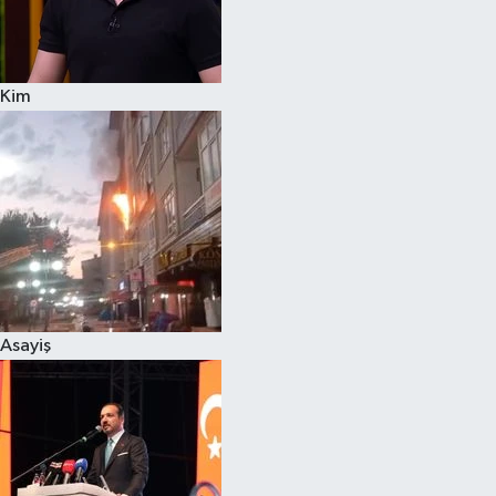
Siyaset
Kim
Teknoloji
Televizyon
Yaşam-Çevre
Asayiş