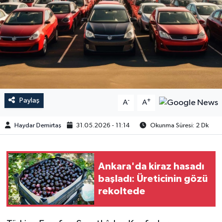
Paylaş
-
+
A
A
Haydar Demirtaş
31.05.2026 - 11:14
Okunma Süresi: 2 Dk
Ankara'da kiraz hasadı
başladı: Üreticinin gözü
rekoltede