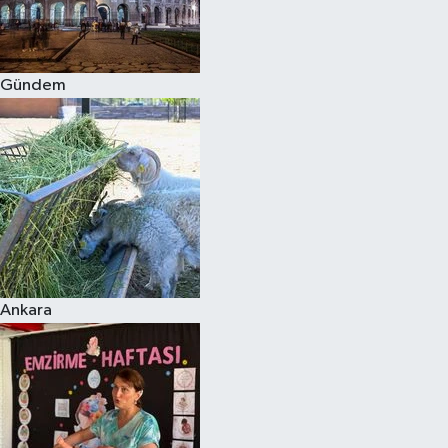
Spor
Gündem
Burç Yorumları
Çocuk
Eğitim
Hava Durumu
Kadın
Ankara
Kim kimdir?
Kültür Sanat
Sağlık