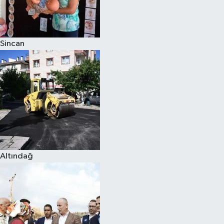
Siyaset
Sincan
Teknoloji
Televizyon
Yaşam-Çevre
Altındağ