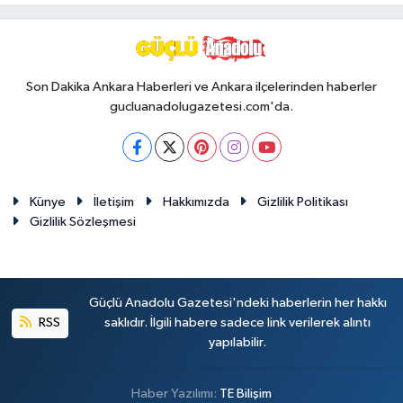
Son Dakika Ankara Haberleri ve Ankara ilçelerinden haberler
gucluanadolugazetesi.com'da.
Künye
İletişim
Hakkımızda
Gizlilik Politikası
Gizlilik Sözleşmesi
Güçlü Anadolu Gazetesi'ndeki haberlerin her hakkı
RSS
saklıdır. İlgili habere sadece link verilerek alıntı
yapılabilir.
Haber Yazılımı:
TE Bilişim