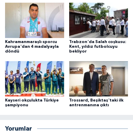
Kahramanmaraşlı sporcu
Trabzon'da Salah coşkusu:
Avrupa'dan 4 madalyayla
Kent, yıldız futbolcuyu
döndü
bekliyor
Kayseri okçulukta Türkiye
Trossard, Beşiktaş'taki ilk
şampiyonu
antrenmanına çıktı
Yorumlar