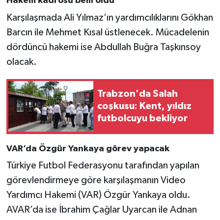
Hakem kadrosu belli oldu
Karşılaşmada Ali Yılmaz’ın yardımcılıklarını Gökhan
Barcın ile Mehmet Kısal üstlenecek. Mücadelenin
dördüncü hakemi ise Abdullah Buğra Taşkınsoy
olacak.
Trabzon'da Salah
coşkusu: Kent, yıldız
futbolcuyu bekliyor
VAR’da Özgür Yankaya görev yapacak
Türkiye Futbol Federasyonu tarafından yapılan
görevlendirmeye göre karşılaşmanın Video
Yardımcı Hakemi (VAR) Özgür Yankaya oldu.
AVAR’da ise İbrahim Çağlar Uyarcan ile Adnan