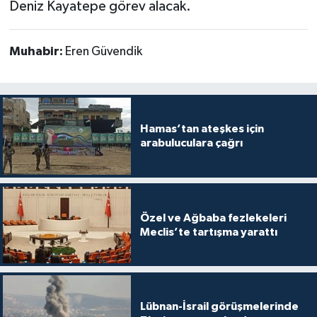
Deniz Kayatepe görev alacak.
Muhabir:
Eren Güvendik
Hamas’tan ateşkes için
arabuluculara çağrı
Özel ve Ağbaba fezlekeleri
Meclis’te tartışma yarattı
Lübnan-İsrail görüşmelerinde