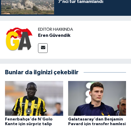
7’nci tur tamamlandı
EDITÖR HAKKINDA
Eren Güvendik
Bunlar da ilginizi çekebilir
Fenerbahçe'de N'Golo
Galatasaray'dan Benjamin
Kante için sürpriz talip
Pavard için transfer hamlesi