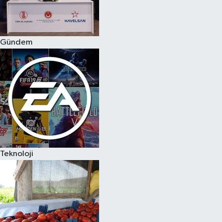
Spor
Gündem
Burç Yorumları
Çocuk
Eğitim
Hava Durumu
Kadın
Teknoloji
Kim kimdir?
Kültür Sanat
Sağlık