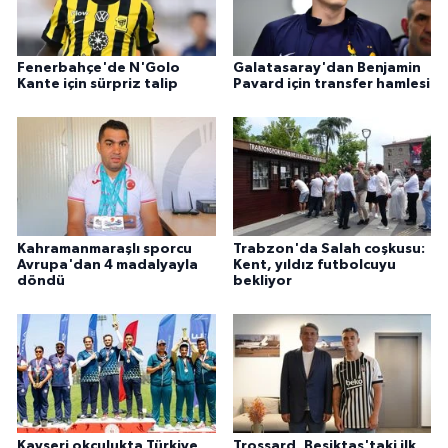
Fenerbahçe'de N'Golo
Galatasaray'dan Benjamin
Kante için sürpriz talip
Pavard için transfer hamlesi
Kahramanmaraşlı sporcu
Trabzon'da Salah coşkusu:
Avrupa'dan 4 madalyayla
Kent, yıldız futbolcuyu
döndü
bekliyor
Kayseri okçulukta Türkiye
Trossard, Beşiktaş'taki ilk