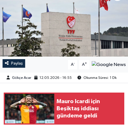
Paylaş
-
+
A
A
Gökçe Acar
12.05.2026 - 16:55
Okunma Süresi: 1 Dk
Mauro Icardi için
Beşiktaş iddiası
gündeme geldi