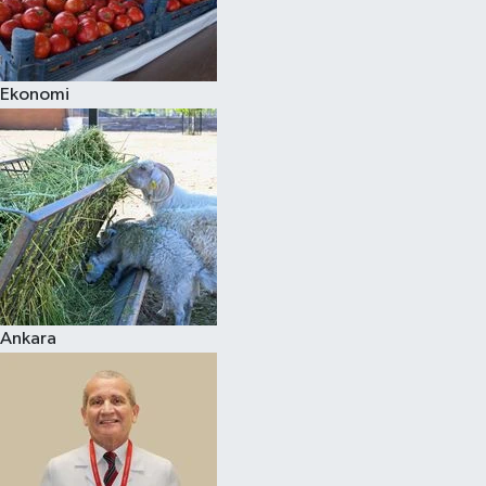
Siyaset
Ekonomi
Teknoloji
Televizyon
Yaşam-Çevre
Ankara