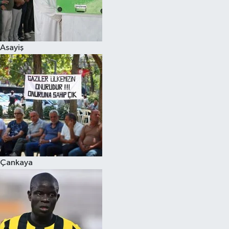
Asayiş
Çankaya