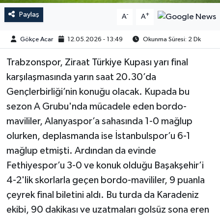
Paylaş
-
+
A
A
Gökçe Acar
12.05.2026 - 13:49
Okunma Süresi: 2 Dk
Trabzonspor, Ziraat Türkiye Kupası yarı final
karşılaşmasında yarın saat 20.30’da
Gençlerbirliği’nin konuğu olacak. Kupada bu
sezon A Grubu'nda mücadele eden bordo-
mavililer, Alanyaspor’a sahasında 1-0 mağlup
olurken, deplasmanda ise İstanbulspor’u 6-1
mağlup etmişti. Ardından da evinde
Fethiyespor’u 3-0 ve konuk olduğu Başakşehir’i
4-2'lik skorlarla geçen bordo-mavililer, 9 puanla
çeyrek final biletini aldı. Bu turda da Karadeniz
ekibi, 90 dakikası ve uzatmaları golsüz sona eren