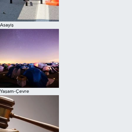
Spor
Asayiş
Burç Yorumları
Çocuk
Eğitim
Hava Durumu
Kadın
Yaşam-Çevre
Kim kimdir?
Kültür Sanat
Sağlık