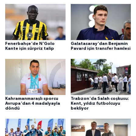
Fenerbahçe'de N'Golo
Galatasaray'dan Benjamin
Kante için sürpriz talip
Pavard için transfer hamlesi
Kahramanmaraşlı sporcu
Trabzon'da Salah coşkusu:
Avrupa'dan 4 madalyayla
Kent, yıldız futbolcuyu
döndü
bekliyor