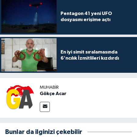
Pentagon 41 yeni UFO
dosyasını erişime açtı
En iyi simit sıralamasında
6'ncılık İzmitlileri kızdırdı
MUHABIR
Gökçe Acar
Bunlar da ilginizi çekebilir