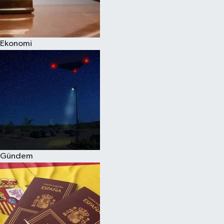
Siyaset
Ekonomi
Teknoloji
Televizyon
Yaşam-Çevre
Gündem