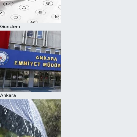
Siyaset
Gündem
Teknoloji
Televizyon
Yaşam-Çevre
Ankara