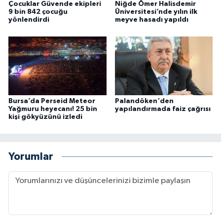
Çocuklar Güvende ekipleri
Niğde Ömer Halisdemir
9 bin 842 çocuğu
Üniversitesi’nde yılın ilk
yönlendirdi
meyve hasadı yapıldı
Bursa’da Perseid Meteor
Palandöken'den
Yağmuru heyecanı! 25 bin
yapılandırmada faiz çağrısı
kişi gökyüzünü izledi
Yorumlar