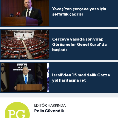
Yavaş’tan çerçeve yasa için
şeffaflık çağrısı
Çerçeve yasada son viraj:
Görüşmeler Genel Kurul'da
başladı
İsrail’den 15 maddelik Gazze
yol haritasına ret
EDITÖR HAKKINDA
Pelin Güvendik