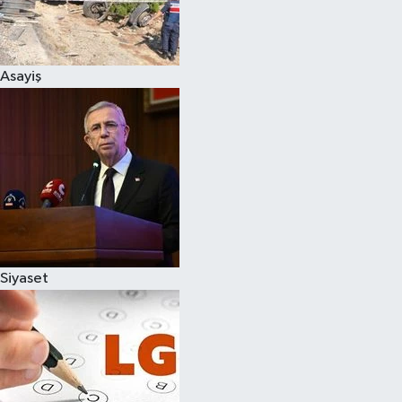
Spor
Asayiş
Burç Yorumları
Çocuk
Eğitim
Hava Durumu
Kadın
Siyaset
Kim kimdir?
Kültür Sanat
Sağlık