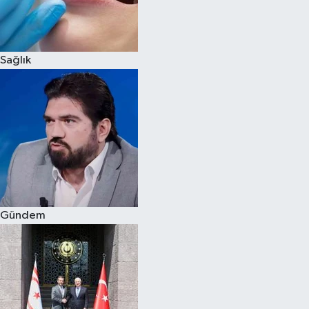
Siyaset
Sağlık
Teknoloji
Televizyon
Yaşam-Çevre
Gündem