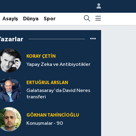
Asayiş
Dünya
Spor
Yazarlar
KORAY ÇETIN
Yapay Zeka ve Antibiyotikler
ERTUĞRUL ARSLAN
Galatasaray'da David Neres
transferi
GÖKHAN TAHINCIOĞLU
Konuşmalar - 90