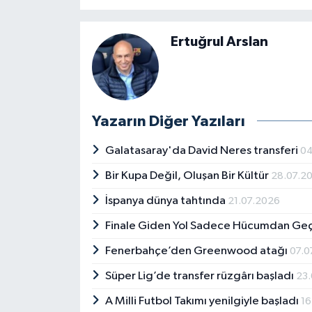
Ertuğrul Arslan
Yazarın Diğer Yazıları
Galatasaray'da David Neres transferi
04
Bir Kupa Değil, Oluşan Bir Kültür
28.07.2
İspanya dünya tahtında
21.07.2026
Finale Giden Yol Sadece Hücumdan Ge
Fenerbahçe’den Greenwood atağı
07.0
Süper Lig’de transfer rüzgârı başladı
23
A Milli Futbol Takımı yenilgiyle başladı
16