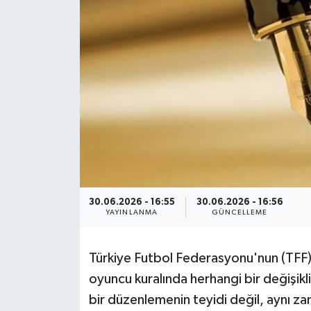
Spor
Burç Yorumları
Çocuk
Eğitim
Hava Durumu
Kadın
30.06.2026 - 16:55
30.06.2026 - 16:56
YAYINLANMA
GÜNCELLEME
Kim kimdir?
Türkiye Futbol Federasyonu'nun (TF
Kültür Sanat
oyuncu kuralında herhangi bir değişikl
bir düzenlemenin teyidi değil, aynı z
Sağlık