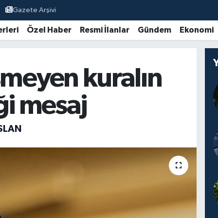
Gazete Arşivi
rleri
Özel Haber
Resmi İlanlar
Gündem
Ekonomi
meyen kuralın
ği mesaj
SLAN