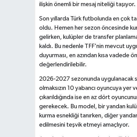
ilişkin önemli bir mesaj niteliği taşıyor.
Siyaset
Son yıllarda Türk futbolunda en çok tar
oldu. Hemen her sezon öncesinde kura
Teknoloji
gelirken, kulüpler de transfer planlam
Televizyon
kaldı. Bu nedenle TFF'nin mevcut uyg
duyurması, en azından kısa vadede öngö
Yaşam-Çevre
değerlendirilebilir.
2026-2027 sezonunda uygulanacak sist
olmaksızın 10 yabancı oyuncuya yer v
çıkarıldığında ise en az dört oyuncu
gerekecek. Bu model, bir yandan kulü
kurma esnekliği tanırken, diğer yanda
edilmesini teşvik etmeyi amaçlıyor.