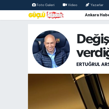
Foto Galeri
Video
Yazarlar
Ankara Habe
Özel Haber
Ankara Haberleri
Değiş
Resmi İlanlar
verdi
Ekonomi
ERTUĞRUL AR
Gündem
Asayiş
Dünya
Magazin