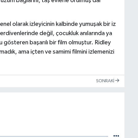
üzüm bağlarını, taş evlerle örülmüş dar
nel olarak izleyicinin kalbinde yumuşak bir iz
merdivenlerinde değil, çocukluk anılarında ya
österen başarılı bir film olmuştur. Ridley
ılmadık, ama içten ve samimi filmini izlemenizi
SONRAKI