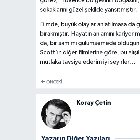
görev, Provence bölgesinin doğasını, 
sokaklarını güzel şekilde yansıtmıştır.
Filmde, büyük olaylar anlatılmasa da ge
bırakmıştır. Hayatın anlamını kariyer 
da, bir samimi gülümsemede olduğunu g
Scott’ın diğer filmlerine göre, bu alış
mutlaka tavsiye ederim iyi seyirler...
ÖNCEKI
Koray Çetin
Yazarın Diğer Yazıları