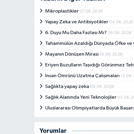
Mikroplastikler
07.08.2026
Yapay Zeka ve Antibiyotikler
04.08.2026
6. Duyu Mu Daha Fazlası Mı?
26.06.2026
Tahammülün Azaldığı Dünyada Öfke ve 
Mayanın Dönüşen Mirası
19.06.2026
Eriyen Buzulların Taşıdığı Görünmez Teh
İnsan Ömrünü Uzatma Çalışmaları
12.06
Sağlıkta yapay zeka
09.06.2026
Sağlık Alanında Yeni Teknolojiler
05.06.
Uluslararası Olimpiyatlarda Büyük Başar
Yorumlar