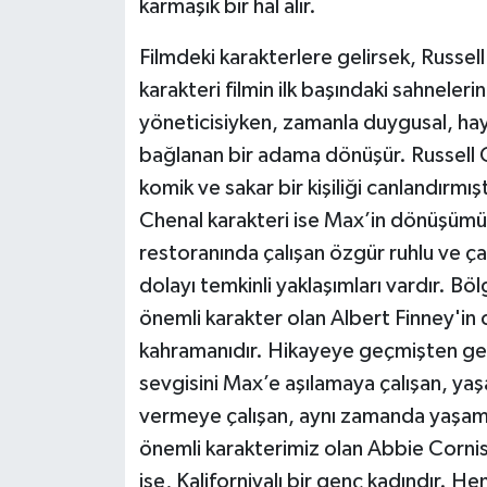
karmaşık bir hal alır.
Filmdeki karakterlere gelirsek, Russe
karakteri filmin ilk başındaki sahneleri
yöneticisiyken, zamanla duygusal, ha
bağlanan bir adama dönüşür. Russell
komik ve sakar bir kişiliği canlandırmış
Chenal karakteri ise Max’in dönüşümü
restoranında çalışan özgür ruhlu ve çalı
dolayı temkinli yaklaşımları vardır. Böl
önemli karakter olan Albert Finney'in
kahramanıdır. Hikayeye geçmişten gelen
sevgisini Max’e aşılamaya çalışan, yaşa
vermeye çalışan, aynı zamanda yaşamı
önemli karakterimiz olan Abbie Cornish
ise, Kaliforniyalı bir genç kadındır. H