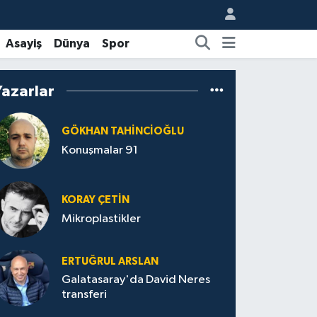
Asayiş
Dünya
Spor
Yazarlar
GÖKHAN TAHINCIOĞLU
Konuşmalar 91
KORAY ÇETIN
Mikroplastikler
ERTUĞRUL ARSLAN
Galatasaray'da David Neres
transferi