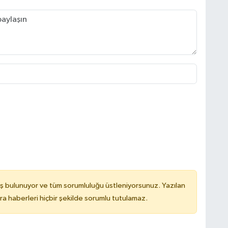
ş bulunuyor ve tüm sorumluluğu üstleniyorsunuz. Yazılan
 haberleri hiçbir şekilde sorumlu tutulamaz.