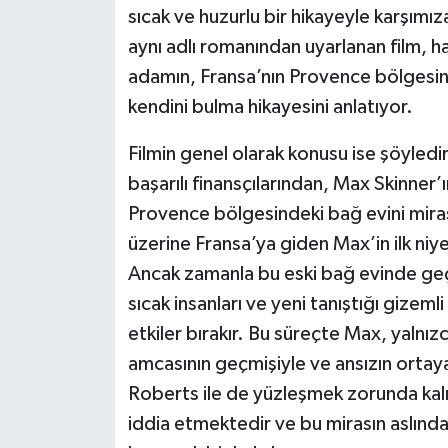
sıcak ve huzurlu bir hikayeyle karşımıza
aynı adlı romanından uyarlanan film, ha
Siyaset
adamın, Fransa’nın Provence bölgesi
Teknoloji
kendini bulma hikayesini anlatıyor.
Televizyon
Filmin genel olarak konusu ise şöyledir;
başarılı finansçılarından, Max Skinner’
Yaşam-Çevre
Provence bölgesindeki bağ evini miras
üzerine Fransa’ya giden Max’in ilk ni
Ancak zamanla bu eski bağ evinde geçir
sıcak insanları ve yeni tanıştığı gize
etkiler bırakır. Bu süreçte Max, yalnız
amcasının geçmişiyle ve ansızın ortaya 
Roberts ile de yüzleşmek zorunda kalı
iddia etmektedir ve bu mirasın aslınd