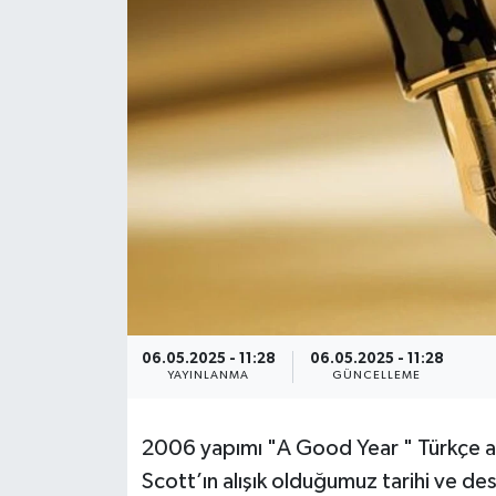
Spor
Burç Yorumları
Çocuk
Eğitim
Hava Durumu
Kadın
06.05.2025 - 11:28
06.05.2025 - 11:28
Kim kimdir?
YAYINLANMA
GÜNCELLEME
Kültür Sanat
2006 yapımı "
A Good Year
" Türkçe a
Scott’ın alışık olduğumuz tarihi ve des
Sağlık