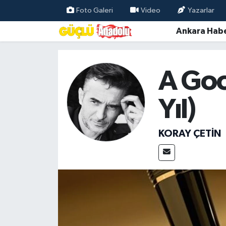
Foto Galeri
Video
Yazarlar
Ankara Habe
Özel Haber
Ankara Haberleri
A Good
Resmi İlanlar
Yıl)
Ekonomi
KORAY ÇETIN
Gündem
Asayiş
Dünya
Magazin