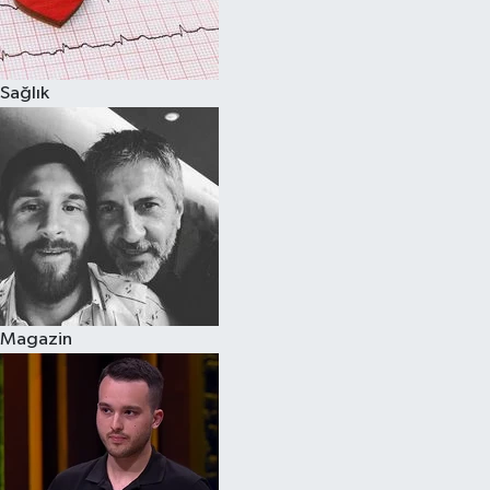
Spor
Sağlık
Burç Yorumları
Çocuk
Eğitim
Hava Durumu
Kadın
Magazin
Kim kimdir?
Kültür Sanat
Sağlık