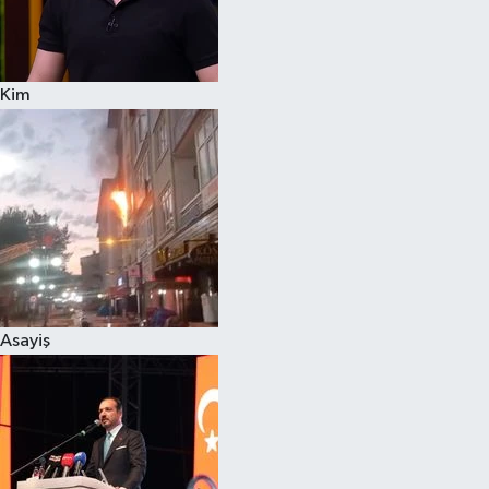
Siyaset
Kim
Teknoloji
Televizyon
Yaşam-Çevre
Asayiş