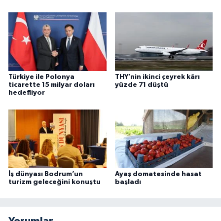
Türkiye ile Polonya
THY’nin ikinci çeyrek kârı
ticarette 15 milyar doları
yüzde 71 düştü
hedefliyor
İş dünyası Bodrum’un
Ayaş domatesinde hasat
turizm geleceğini konuştu
başladı