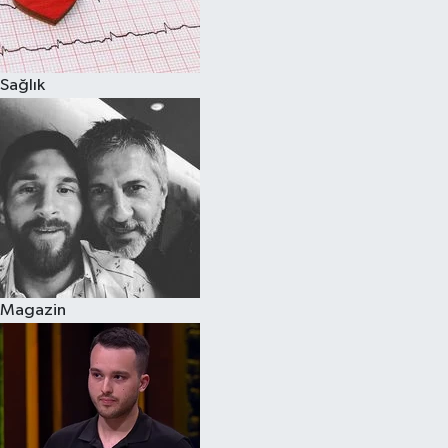
Spor
Sağlık
Burç Yorumları
Çocuk
Eğitim
Hava Durumu
Kadın
Magazin
Kim kimdir?
Kültür Sanat
Sağlık