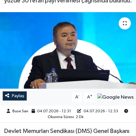
yüzde 30 refah payı verilmesi çağrısında bulundu.
Paylaş
-
+
A
A
Buse Sarı
04.07.2026 - 12:31
04.07.2026 - 12:33
Okunma Süresi: 2 Dk
Devlet Memurları Sendikası (DMS) Genel Başkanı