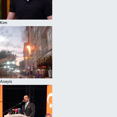
Siyaset
Kim
Teknoloji
Televizyon
Yaşam-Çevre
Asayiş