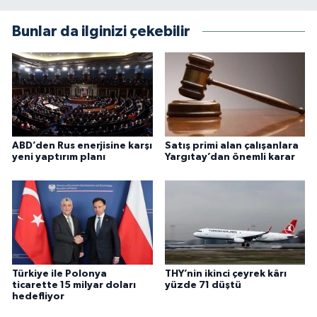
Bunlar da ilginizi çekebilir
ABD’den Rus enerjisine karşı
Satış primi alan çalışanlara
yeni yaptırım planı
Yargıtay’dan önemli karar
Türkiye ile Polonya
THY’nin ikinci çeyrek kârı
ticarette 15 milyar doları
yüzde 71 düştü
hedefliyor