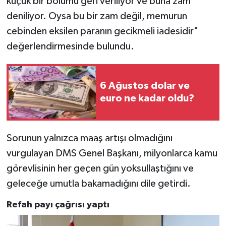
küçük bir bölümü geri veriliyor ve buna zam
deniliyor. Oysa bu bir zam değil, memurun
cebinden eksilen paranın gecikmeli iadesidir"
değerlendirmesinde bulundu.
6 Ağustos dolar ve
euro ne kadar oldu?
Sorunun yalnızca maaş artışı olmadığını
vurgulayan DMS Genel Başkanı, milyonlarca kamu
görevlisinin her geçen gün yoksullaştığını ve
geleceğe umutla bakamadığını dile getirdi.
Refah payı çağrısı yaptı