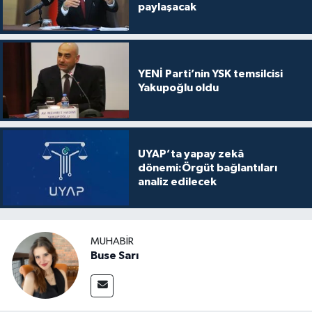
paylaşacak
YENİ Parti’nin YSK temsilcisi
Yakupoğlu oldu
UYAP’ta yapay zekâ
dönemi:Örgüt bağlantıları
analiz edilecek
MUHABIR
Buse Sarı