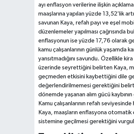
ayı enflasyon verilerine ilişkin açık
maaşlarına yapılan yüzde 13,52'lik artış
Siyaset
savunan Kaya, refah payı ve eşel mobi
Teknoloji
düzenlemeler yapılması çağrısında bul
enflasyonun ise yüzde 17,76 olarak ger
Televizyon
kamu çalışanlarının günlük yaşamda ka
yansıtmadığını savundu. Özellikle kira
Yaşam-Çevre
üzerinde seyrettiğini belirten Kaya, ma
geçmeden etkisini kaybettiğini dile ge
değerlendirilmemesi gerektiğini belir
dönemde yaşanan alım gücü kaybının ge
Kamu çalışanlarının refah seviyesinde
Kaya, maaşların enflasyona otomatik 
sistemine geçilmesi gerektiğini vurgul