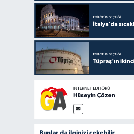
EDITÖRÜN SEÇTIĞI
İtalya’da sıcak
EDITÖRÜN SEÇTIĞI
Tüpraş’ın ikinc
İNTERNET EDITÖRÜ
Hüseyin Çözen
Bunlar da ilginizi çekebilir