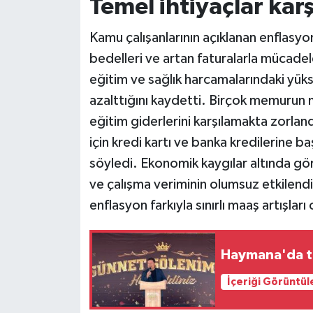
Temel ihtiyaçlar kar
Kamu çalışanlarının açıklanan enflasyon 
bedelleri ve artan faturalarla mücadele
eğitim ve sağlık harcamalarındaki yük
azalttığını kaydetti. Birçok memurun ma
eğitim giderlerini karşılamakta zorlan
için kredi kartı ve banka kredilerine ba
söyledi. Ekonomik kaygılar altında g
ve çalışma veriminin olumsuz etkilend
enflasyon farkıyla sınırlı maaş artışları
Haymana'da to
İçeriği Görüntül