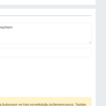
ş bulunuyor ve tüm sorumluluğu üstleniyorsunuz. Yazılan