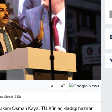
B
Y
-
+
A
A
 Süresi: 2 Dk
anı Osman Kaya, TÜİK'in açıkladığı haziran