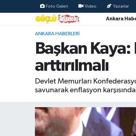
Foto Galeri
Video
Yazarlar
Ankara Habe
Özel Haber
ANKARA HABERLERI
Ankara Haberleri
Başkan Kaya: 
Resmi İlanlar
arttırılmalı
Ekonomi
Devlet Memurları Konfederasyo
Gündem
savunarak enflasyon karşısında
Asayiş
Dünya
Magazin