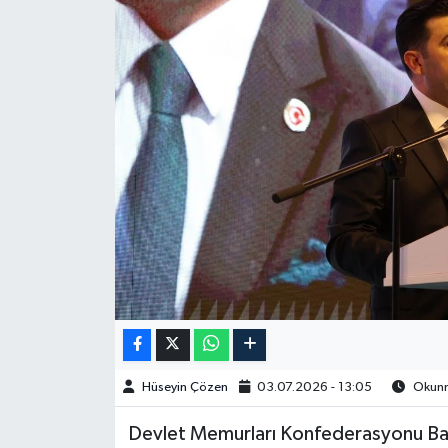
Spor
Burç Yorumları
Çocuk
Eğitim
Hava Durumu
Kadın
Kim kimdir?
Hüseyin Çözen
03.07.2026 - 13:05
Okunma
Kültür Sanat
Devlet Memurları Konfederasyonu Başk
Sağlık