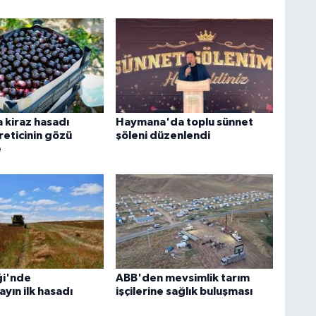
 kiraz hasadı
Haymana'da toplu sünnet
reticinin gözü
şöleni düzenlendi
e
ği'nde
ABB'den mevsimlik tarım
yın ilk hasadı
işçilerine sağlık buluşması