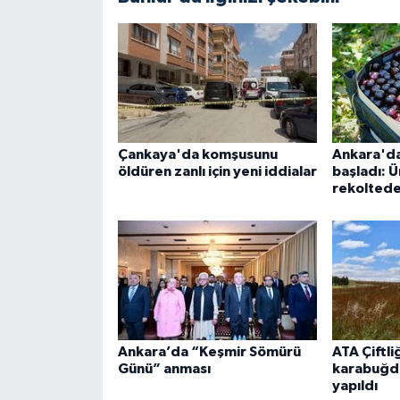
Çankaya'da komşusunu
Ankara'da
öldüren zanlı için yeni iddialar
başladı: Ü
rekolted
Ankara’da “Keşmir Sömürü
ATA Çiftli
Günü” anması
karabuğda
yapıldı