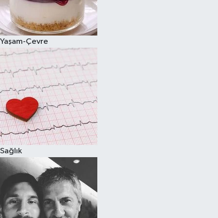
Spor
Yaşam-Çevre
Burç Yorumları
Çocuk
Eğitim
Hava Durumu
Kadın
Sağlık
Kim kimdir?
Kültür Sanat
Sağlık