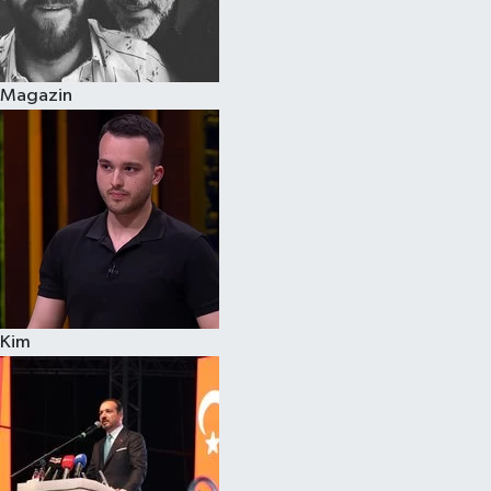
Siyaset
Magazin
Teknoloji
Televizyon
Yaşam-Çevre
Kim