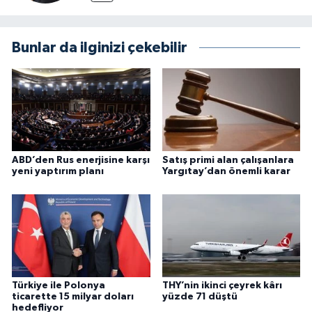
Bunlar da ilginizi çekebilir
ABD’den Rus enerjisine karşı
Satış primi alan çalışanlara
yeni yaptırım planı
Yargıtay’dan önemli karar
Türkiye ile Polonya
THY’nin ikinci çeyrek kârı
ticarette 15 milyar doları
yüzde 71 düştü
hedefliyor