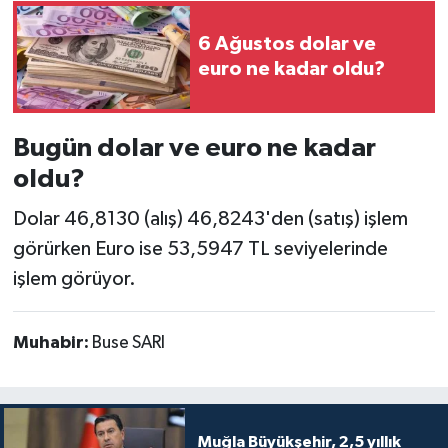
6 Ağustos dolar ve
euro ne kadar oldu?
Bugün dolar ve euro ne kadar
oldu?
Dolar 46,8130 (alış) 46,8243'den (satış) işlem
görürken Euro ise 53,5947 TL seviyelerinde
işlem görüyor.
Muhabir:
Buse SARI
Muğla Büyükşehir, 2,5 yıllık