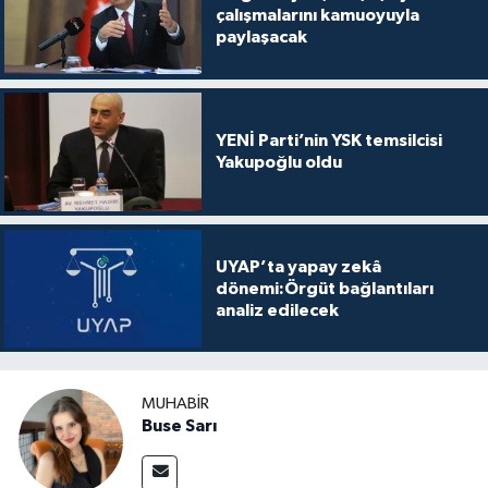
çalışmalarını kamuoyuyla
paylaşacak
YENİ Parti’nin YSK temsilcisi
Yakupoğlu oldu
UYAP’ta yapay zekâ
dönemi:Örgüt bağlantıları
analiz edilecek
MUHABIR
Buse Sarı