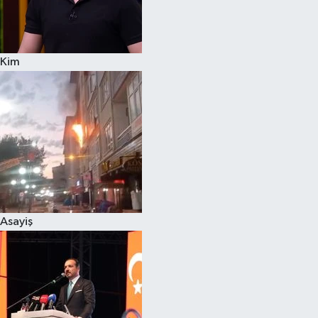
Siyaset
Kim
Teknoloji
Televizyon
Yaşam-Çevre
Asayiş