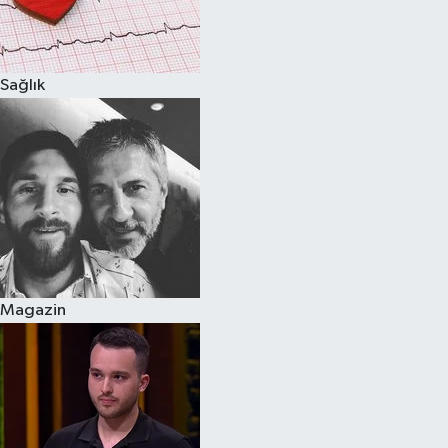
Spor
Sağlık
Burç Yorumları
Çocuk
Eğitim
Hava Durumu
Kadın
Magazin
Kim kimdir?
Kültür Sanat
Sağlık