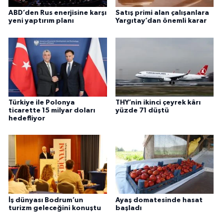
ABD’den Rus enerjisine karşı
Satış primi alan çalışanlara
yeni yaptırım planı
Yargıtay’dan önemli karar
Türkiye ile Polonya
THY’nin ikinci çeyrek kârı
ticarette 15 milyar doları
yüzde 71 düştü
hedefliyor
İş dünyası Bodrum’un
Ayaş domatesinde hasat
turizm geleceğini konuştu
başladı