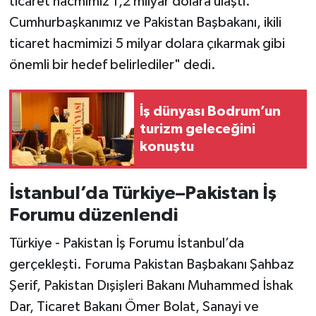
ticaret hacmimiz 1,2 milyar dolara ulaştı.
Cumhurbaşkanımız ve Pakistan Başbakanı, ikili
ticaret hacmimizi 5 milyar dolara çıkarmak gibi
önemli bir hedef belirlediler" dedi.
İş dünyası Bodrum’un
turizm geleceğini
konuştu
İstanbul’da Türkiye–Pakistan İş
Forumu düzenlendi
Türkiye - Pakistan İş Forumu İstanbul’da
gerçekleşti. Foruma Pakistan Başbakanı Şahbaz
Şerif, Pakistan Dışişleri Bakanı Muhammed İshak
Dar, Ticaret Bakanı Ömer Bolat, Sanayi ve