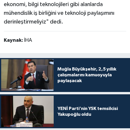
ekonomi, bilgi teknolojileri gibi alanlarda
mühendislik iş birliğini ve teknoloji paylaşımını
derinleştirmeliyiz" dedi.
Kaynak:
İHA
Muğla Büyükşehir, 2,5 yıllık
çalışmalarını kamuoyuyla
paylaşacak
YENİ Parti’nin YSK temsilcisi
Yakupoğlu oldu