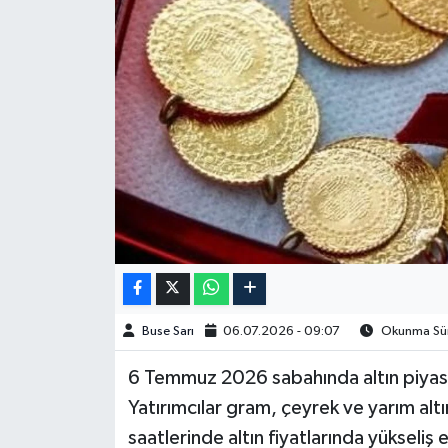
Spor
Burç Yorumları
Çocuk
Eğitim
Hava Durumu
Kadın
Buse Sarı
06.07.2026 - 09:07
Okunma Süre
Kim kimdir?
6 Temmuz 2026 sabahında altın piyasalar
Kültür Sanat
Yatırımcılar gram, çeyrek ve yarım altı
saatlerinde altın fiyatlarında yükseliş 
Sağlık