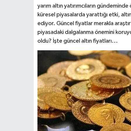
yarım altın yatırımcıların gündeminde ön
Siyaset
küresel piyasalarda yarattığı etki, alt
ediyor. Güncel fiyatlar merakla araştırı
Teknoloji
piyasadaki dalgalanma önemini koruyor
oldu? İşte güncel altın fiyatları...
Televizyon
Yaşam-Çevre