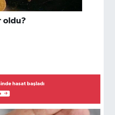
r oldu?
inde hasat başladı
e