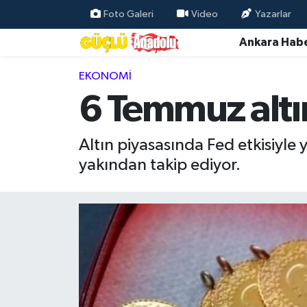
Foto Galeri
Video
Yazarlar
Ankara Habe
Özel Haber
EKONOMI
Ankara Haberleri
6 Temmuz altın
Resmi İlanlar
Altın piyasasında Fed etkisiyle y
Ekonomi
yakından takip ediyor.
Gündem
Asayiş
Dünya
Magazin