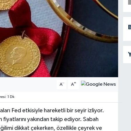
B
Y
-
+
A
A
si: 1 Dk
ı Fed etkisiyle hareketli bir seyir izliyor.
n fiyatlarını yakından takip ediyor. Sabah
eğilimi dikkat çekerken, özellikle çeyrek ve