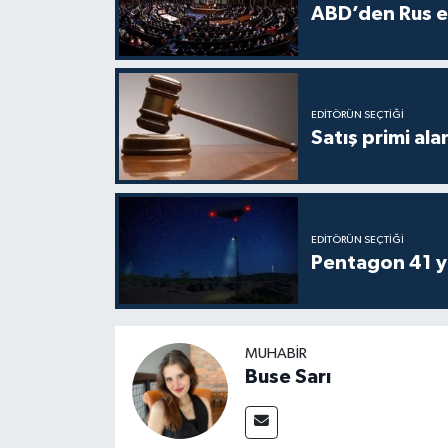
ABD’den Rus en
EDITÖRÜN SEÇTIĞI
Satış primi ala
EDITÖRÜN SEÇTIĞI
Pentagon 41 ye
MUHABIR
Buse Sarı