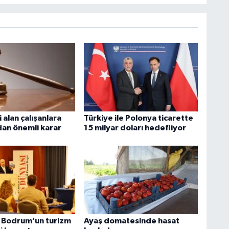
i alan çalışanlara
Türkiye ile Polonya ticarette
dan önemli karar
15 milyar doları hedefliyor
ı Bodrum’un turizm
Ayaş domatesinde hasat