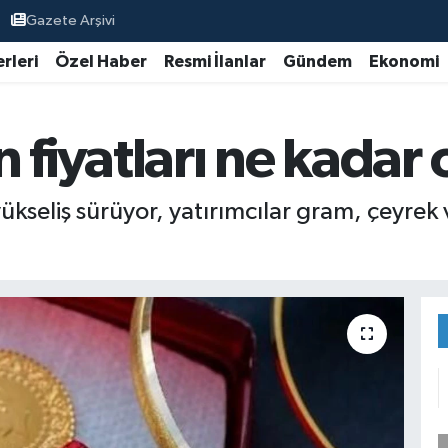
Gazete Arşivi
rleri
Özel Haber
Resmi İlanlar
Gündem
Ekonomi
 fiyatları ne kadar
ükseliş sürüyor, yatırımcılar gram, çeyrek v