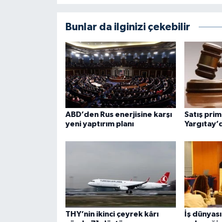
Bunlar da ilginizi çekebilir
ABD’den Rus enerjisine karşı
Satış prim
yeni yaptırım planı
Yargıtay’
THY’nin ikinci çeyrek kârı
İş dünyas