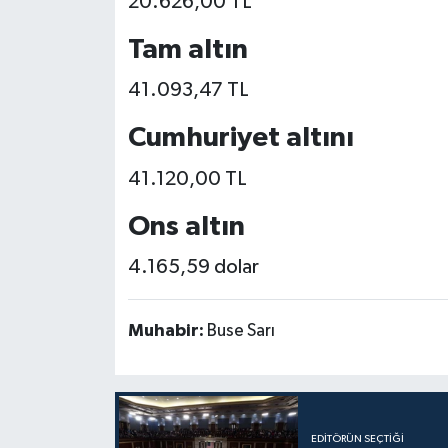
20.626,00 TL
Tam altın
41.093,47 TL
Cumhuriyet altını
41.120,00 TL
Ons altın
4.165,59 dolar
Muhabir:
Buse Sarı
EDITÖRÜN SEÇTIĞI