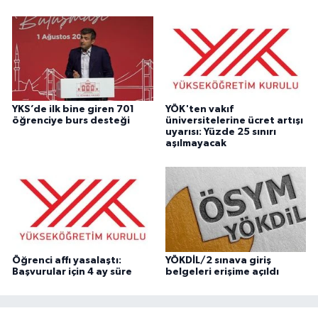
YKS’de ilk bine giren 701
YÖK'ten vakıf
öğrenciye burs desteği
üniversitelerine ücret artışı
uyarısı: Yüzde 25 sınırı
aşılmayacak
Öğrenci affı yasalaştı:
YÖKDİL/2 sınava giriş
Başvurular için 4 ay süre
belgeleri erişime açıldı