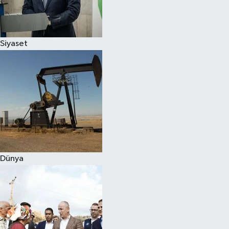
Spor
Siyaset
Burç Yorumları
Çocuk
Eğitim
Hava Durumu
Kadın
Dünya
Kim kimdir?
Kültür Sanat
Sağlık