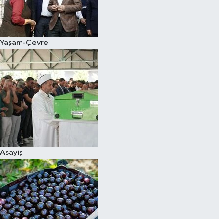
Siyaset
Yaşam-Çevre
Teknoloji
Televizyon
Yaşam-Çevre
Asayiş