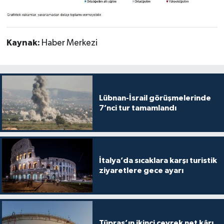
Kaynak:
Haber Merkezi
Lübnan-İsrail görüşmelerinde
7’nci tur tamamlandı
İtalya’da sıcaklara karşı turistik
ziyaretlere gece ayarı
Tüpraş’ın ikinci çeyrek net kârı