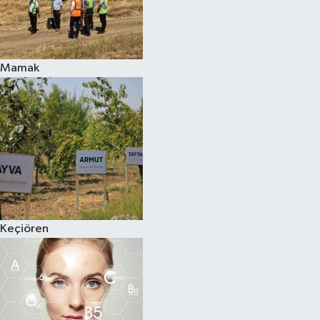
Mamak
Keçiören