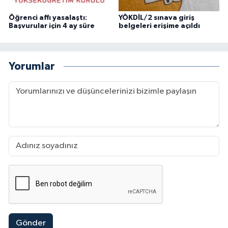
Öğrenci affı yasalaştı:
YÖKDİL/2 sınava giriş
Başvurular için 4 ay süre
belgeleri erişime açıldı
Yorumlar
Gönder