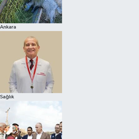
Siyaset
Ankara
Teknoloji
Televizyon
Yaşam-Çevre
Sağlık