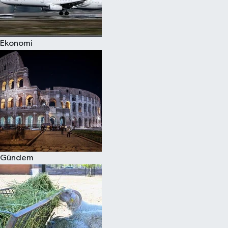
Spor
Ekonomi
Burç Yorumları
Çocuk
Eğitim
Hava Durumu
Kadın
Gündem
Kim kimdir?
Kültür Sanat
Sağlık