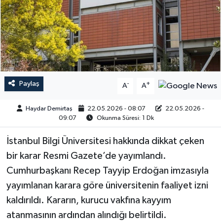
Paylaş
-
+
A
A
Haydar Demirtaş
22.05.2026 - 08:07
22.05.2026 -
09:07
Okunma Süresi: 1 Dk
İstanbul Bilgi Üniversitesi hakkında dikkat çeken
bir karar Resmi Gazete’de yayımlandı.
Cumhurbaşkanı Recep Tayyip Erdoğan imzasıyla
yayımlanan karara göre üniversitenin faaliyet izni
kaldırıldı. Kararın, kurucu vakfına kayyım
atanmasının ardından alındığı belirtildi.