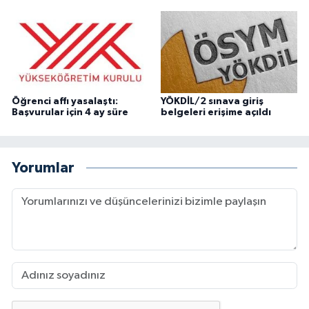
Öğrenci affı yasalaştı:
YÖKDİL/2 sınava giriş
Başvurular için 4 ay süre
belgeleri erişime açıldı
Yorumlar