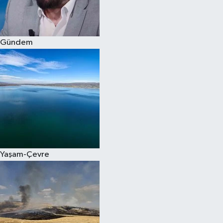
Spor
Gündem
Burç Yorumları
Çocuk
Eğitim
Hava Durumu
Kadın
Yaşam-Çevre
Kim kimdir?
Kültür Sanat
Sağlık