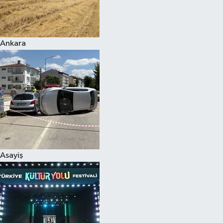
Siyaset
Ankara
Teknoloji
Televizyon
Yaşam-Çevre
Asayiş