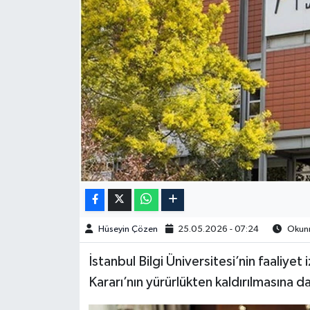
Spor
Burç Yorumları
Çocuk
Eğitim
Hava Durumu
Kadın
Hüseyin Çözen
25.05.2026 - 07:24
Okunm
Kim kimdir?
İstanbul Bilgi Üniversitesi’nin faaliyet
Kültür Sanat
Kararı’nın yürürlükten kaldırılmasına 
Sağlık