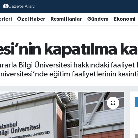
Gazete Arşivi
rleri
Özel Haber
Resmi İlanlar
Gündem
Ekonomi
esi’nin kapatılma kar
rla Bilgi Üniversitesi hakkındaki faaliyet 
iversitesi’nde eğitim faaliyetlerinin kesinti