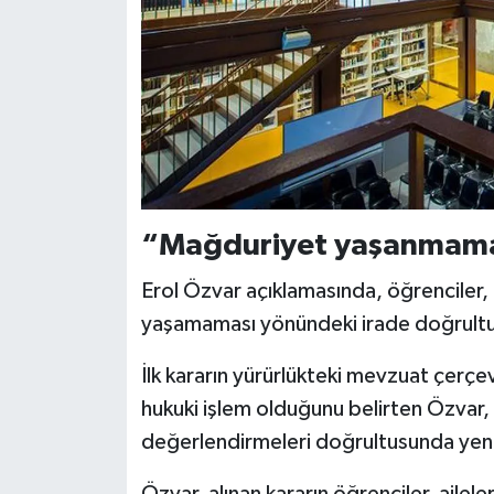
“Mağduriyet yaşanmamas
Erol Özvar açıklamasında, öğrenciler, a
yaşamaması yönündeki irade doğrultusu
İlk kararın yürürlükteki mevzuat çerçe
hukuki işlem olduğunu belirten Özvar,
değerlendirmeleri doğrultusunda yeni k
Özvar, alınan kararın öğrenciler, ailele