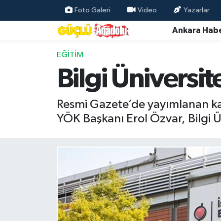
Foto Galeri
Video
Yazarlar
Ankara Habe
Özel Haber
EĞITIM
Ankara Haberleri
Bilgi Üniversit
Resmi İlanlar
Resmi Gazete’de yayımlanan kara
Ekonomi
YÖK Başkanı Erol Özvar, Bilgi Ün
Gündem
Asayiş
Dünya
Magazin