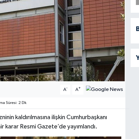
B
Y
-
+
A
A
a Süresi: 2 Dk
 izninin kaldırılmasına ilişkin Cumhurbaşkanı
dair karar Resmi Gazete’de yayımlandı.