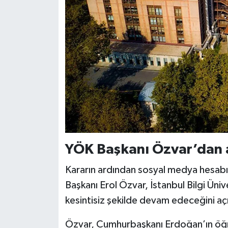
YÖK Başkanı Özvar’dan 
Kararın ardından sosyal medya hesab
Başkanı Erol Özvar, İstanbul Bilgi Üniv
kesintisiz şekilde devam edeceğini açı
Özvar, Cumhurbaşkanı Erdoğan’ın öğre