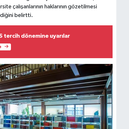
site çalışanlarının haklarının gözetilmesi
ğini belirtti.
tercih dönemine uyarılar
e