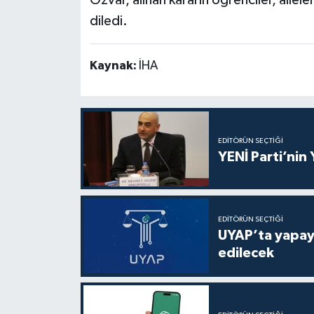
diledi.
Kaynak:
İHA
EDITÖRÜN SEÇTIĞI
YENİ Parti’nin
EDITÖRÜN SEÇTIĞI
UYAP’ta yapay 
edilecek