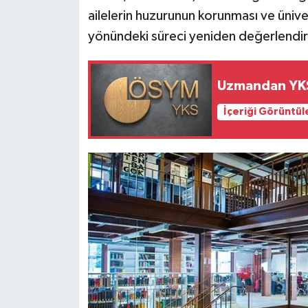
ailelerin huzurunun korunması ve üniver
yönündeki süreci yeniden değerlendirdi
Uzmandan YKS 
İçeriği Görüntül