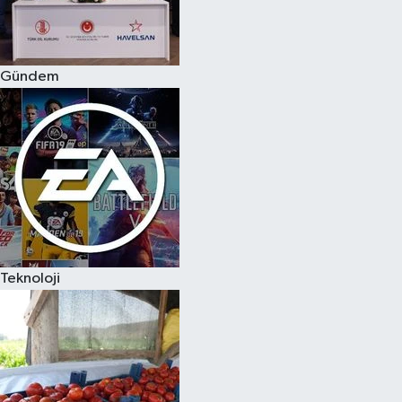
Spor
Gündem
Burç Yorumları
Çocuk
Eğitim
Hava Durumu
Kadın
Teknoloji
Kim kimdir?
Kültür Sanat
Sağlık