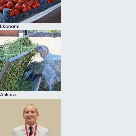
Siyaset
Ekonomi
Teknoloji
Televizyon
Yaşam-Çevre
Ankara