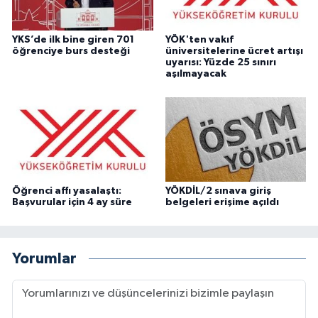
YKS’de ilk bine giren 701
YÖK'ten vakıf
öğrenciye burs desteği
üniversitelerine ücret artışı
uyarısı: Yüzde 25 sınırı
aşılmayacak
Öğrenci affı yasalaştı:
YÖKDİL/2 sınava giriş
Başvurular için 4 ay süre
belgeleri erişime açıldı
Yorumlar