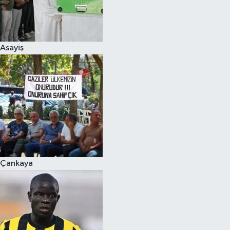
Asayiş
Çankaya