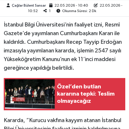
Çağlar Bülent Sansar
22.05.2026 - 10:40
22.05.2026 -
10:52
1
Okunma Süresi: 2 Dk
İstanbul Bilgi Üniversitesi’nin faaliyet izni, Resmî
Gazete’de yayımlanan Cumhurbaşkanı Kararı ile
kaldırıldı. Cumhurbaşkanı Recep Tayyip Erdoğan
imzasıyla yayımlanan kararda, işlemin 2547 sayılı
Yükseköğretim Kanunu’nun ek 11’inci maddesi
gereğince yapıldığı belirtildi.
Özel’den butlan
kararına tepki: Teslim
olmayacağız
Kararda, “Kurucu vakfına kayyım atanan İstanbul
Bilgi Üniversitesinin faaliyet izninin kaldırılmasına,