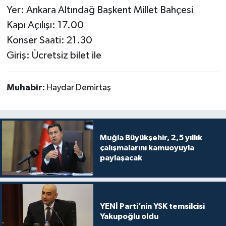
Yer: Ankara Altındağ Başkent Millet Bahçesi
Kapı Açılışı: 17.00
Konser Saati: 21.30
Giriş: Ücretsiz bilet ile
Muhabir:
Haydar Demirtaş
Muğla Büyükşehir, 2,5 yıllık
çalışmalarını kamuoyuyla
paylaşacak
YENİ Parti’nin YSK temsilcisi
Yakupoğlu oldu