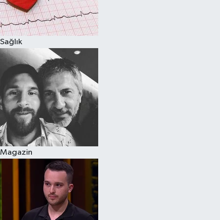
Spor
Sağlık
Burç Yorumları
Çocuk
Eğitim
Hava Durumu
Kadın
Magazin
Kim kimdir?
Kültür Sanat
Sağlık