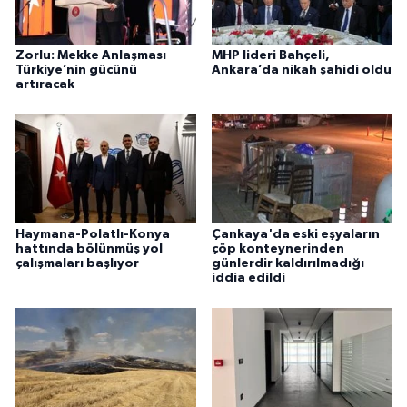
Zorlu: Mekke Anlaşması
MHP lideri Bahçeli,
Türkiye’nin gücünü
Ankara’da nikah şahidi oldu
artıracak
Haymana-Polatlı-Konya
Çankaya'da eski eşyaların
hattında bölünmüş yol
çöp konteynerinden
çalışmaları başlıyor
günlerdir kaldırılmadığı
iddia edildi