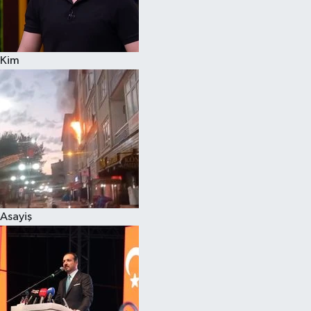
Siyaset
Kim
Teknoloji
Televizyon
Yaşam-Çevre
Asayiş