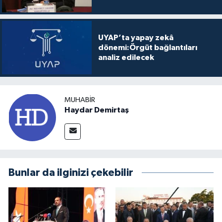
UYAP’ta yapay zekâ
dönemi:Örgüt bağlantıları
analiz edilecek
MUHABIR
Haydar Demirtaş
Bunlar da ilginizi çekebilir