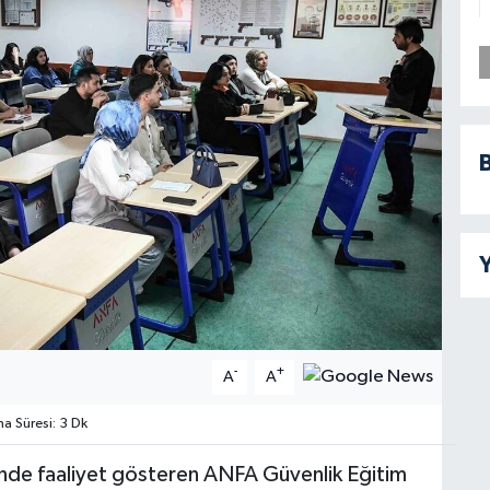
B
Y
-
+
A
A
 Süresi: 3 Dk
nde faaliyet gösteren ANFA Güvenlik Eğitim