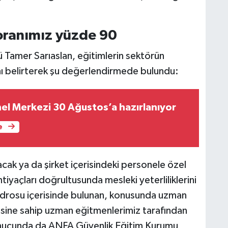
 oranımız yüzde 90
Tamer Sarıaslan, eğitimlerin sektörün
ını belirterek şu değerlendirmede bulundu:
nel Merkezi 30 Ağustos’a hazırlanıyor
e
cak ya da şirket içerisindeki personele özel
iyaçları doğrultusunda mesleki yeterliliklerini
kadrosu içerisinde bulunan, konusunda uzman
esine sahip uzman eğitmenlerimiz tarafından
sonucunda da ANFA Güvenlik Eğitim Kurumu