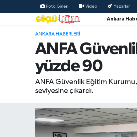
Foto Galeri
Video
Yazarlar
Ankara Habe
Özel Haber
ANKARA HABERLERI
Ankara Haberleri
ANFA Güvenlik
Resmi İlanlar
yüzde 90
Ekonomi
ANFA Güvenlik Eğitim Kurumu, ö
Gündem
seviyesine çıkardı.
Asayiş
Dünya
Magazin