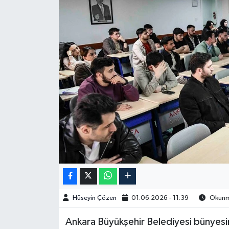
Spor
Burç Yorumları
Çocuk
Eğitim
Hava Durumu
Kadın
Kim kimdir?
Hüseyin Çözen
01.06.2026 - 11:39
Okunma
Kültür Sanat
Ankara Büyükşehir Belediyesi bünyesi
Sağlık