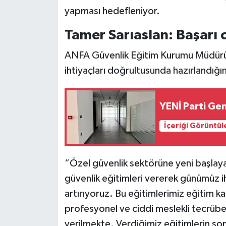
yapması hedefleniyor.
Tamer Sarıaslan: Başarı
ANFA Güvenlik Eğitim Kurumu Müdürü 
ihtiyaçları doğrultusunda hazırlandığ
YENİ Parti Ge
İçeriği Görüntül
“Özel güvenlik sektörüne yeni başlaya
güvenlik eğitimleri vererek günümüz iht
artırıyoruz. Bu eğitimlerimiz eğitim 
profesyonel ve ciddi meslekli tecrüb
verilmekte. Verdiğimiz eğitimlerin 