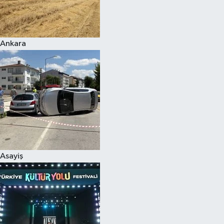
Siyaset
Ankara
Teknoloji
Televizyon
Yaşam-Çevre
Asayiş