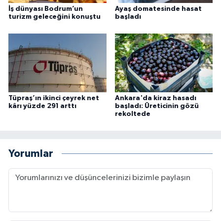
İş dünyası Bodrum’un
Ayaş domatesinde hasat
turizm geleceğini konuştu
başladı
Tüpraş’ın ikinci çeyrek net
Ankara'da kiraz hasadı
kârı yüzde 291 arttı
başladı: Üreticinin gözü
rekoltede
Yorumlar