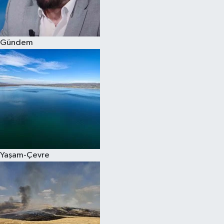
Spor
Gündem
Burç Yorumları
Çocuk
Eğitim
Hava Durumu
Kadın
Yaşam-Çevre
Kim kimdir?
Kültür Sanat
Sağlık