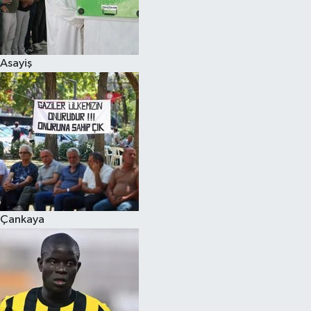
Asayiş
Çankaya