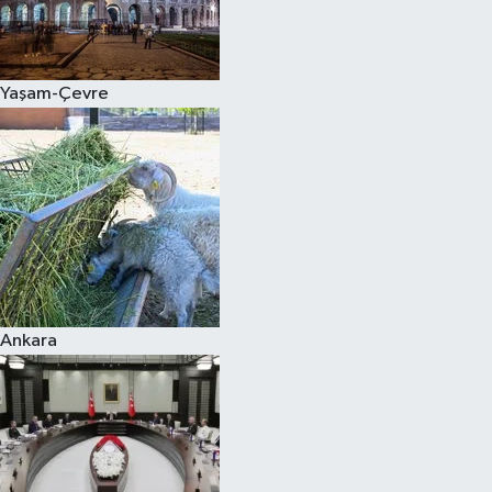
Spor
Yaşam-Çevre
Burç Yorumları
Çocuk
Eğitim
Hava Durumu
Kadın
Ankara
Kim kimdir?
Kültür Sanat
Sağlık