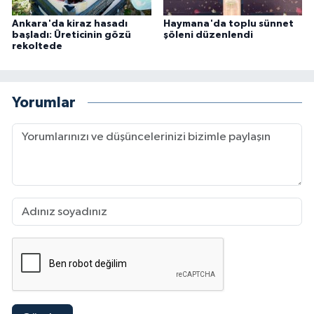
Ankara'da kiraz hasadı
Haymana'da toplu sünnet
başladı: Üreticinin gözü
şöleni düzenlendi
rekoltede
Yorumlar