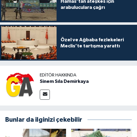
Hamas’tan ateşkes için
arabuluculara çağrı
Özel ve Ağbaba fezlekeleri
Meclis’te tartışma yarattı
EDITÖR HAKKINDA
Sinem Sıla Demirkaya
Bunlar da ilginizi çekebilir