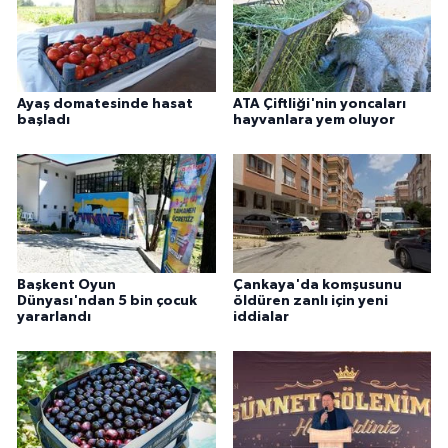
Ayaş domatesinde hasat
ATA Çiftliği'nin yoncaları
başladı
hayvanlara yem oluyor
Başkent Oyun
Çankaya'da komşusunu
Dünyası'ndan 5 bin çocuk
öldüren zanlı için yeni
yararlandı
iddialar