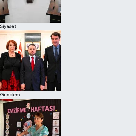
Siyaset
Siyaset
Teknoloji
Televizyon
Yaşam-Çevre
Gündem