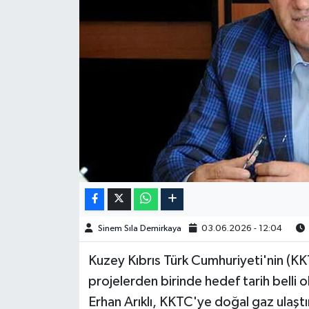
Spor
Burç Yorumları
Çocuk
Eğitim
Hava Durumu
Kadın
Sinem Sıla Demirkaya
03.06.2026 - 12:04
Kim kimdir?
Kuzey Kıbrıs Türk Cumhuriyeti'nin (KK
Kültür Sanat
projelerden birinde hedef tarih belli 
Erhan Arıklı, KKTC'ye doğal gaz ulaştı
Sağlık