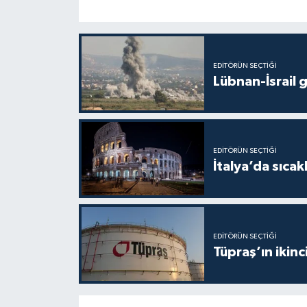
EDITÖRÜN SEÇTIĞI
Lübnan-İsrail 
EDITÖRÜN SEÇTIĞI
İtalya’da sıcak
EDITÖRÜN SEÇTIĞI
Tüpraş’ın ikinc