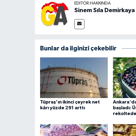
EDITÖR HAKKINDA
Sinem Sıla Demirkaya
Bunlar da ilginizi çekebilir
Tüpraş’ın ikinci çeyrek net
Ankara'da
kârı yüzde 291 arttı
başladı: Ü
rekolted