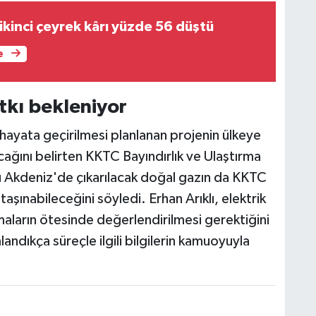
ikinci çeyrek kârı yüzde 56 düştü
e
tkı bekleniyor
 hayata geçirilmesi planlanan projenin ülkeye
cağını belirten KKTC Bayındırlık ve Ulaştırma
u Akdeniz'de çıkarılacak doğal gazın da KKTC
şınabileceğini söyledi. Erhan Arıklı, elektrik
şmaların ötesinde değerlendirilmesi gerektiğini
andıkça süreçle ilgili bilgilerin kamuoyuyla