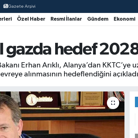
Gazete Arşivi
rleri
Özel Haber
Resmi İlanlar
Gündem
Ekonomi
l gazda hedef 202
 Bakanı Erhan Arıklı, Alanya’dan KKTC’ye 
evreye alınmasının hedeflendiğini açıkladı