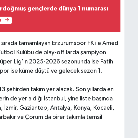
ı Erdoğmuş gençlerde dünya 1 numarası
e
 2 sırada tamamlayan Erzurumspor FK ile Amed
Futbol Kulübü de play-off'larda şampiyon
l Süper Lig'in 2025-2026 sezonunda ise Fatih
por ise küme düştü ve gelecek sezon 1.
şehirden takım yer alacak. Son yıllarda en
rin de yer aldığı İstanbul, yine liste başında
a, İzmir, Gaziantep, Antalya, Konya, Kocaeli,
rbakır ve Çorum da birer takımla temsil