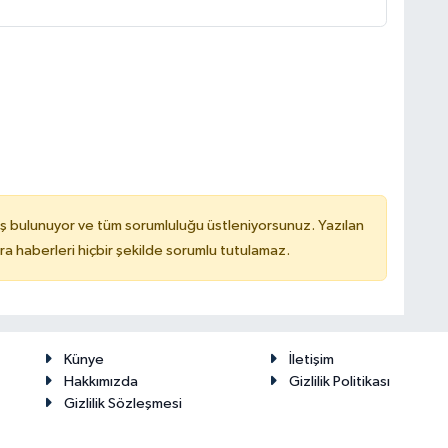
ş bulunuyor ve tüm sorumluluğu üstleniyorsunuz. Yazılan
 haberleri hiçbir şekilde sorumlu tutulamaz.
Künye
İletişim
Hakkımızda
Gizlilik Politikası
Gizlilik Sözleşmesi