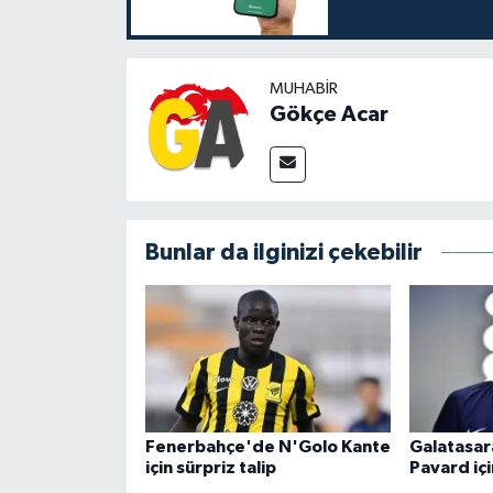
MUHABIR
Gökçe Acar
Bunlar da ilginizi çekebilir
Fenerbahçe'de N'Golo Kante
Galatasar
için sürpriz talip
Pavard içi