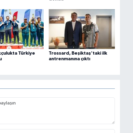
kçulukta Türkiye
Trossard, Beşiktaş'taki ilk
u
antrenmanına çıktı