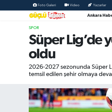
Foto Galeri
Video
Yazarlar
Ankara Habe
Özel Haber
SPOR
Ankara Haberleri
Süper Lig’de ye
Resmi İlanlar
oldu
Ekonomi
2026-2027 sezonunda Süper Lig
Gündem
temsil edilen şehir olmaya dev
Asayiş
Dünya
Magazin