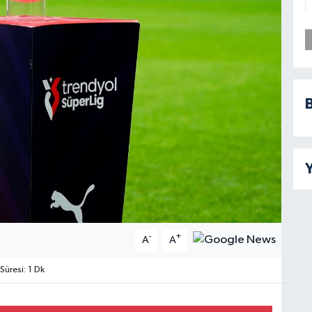
B
Y
-
+
A
A
üresi: 1 Dk