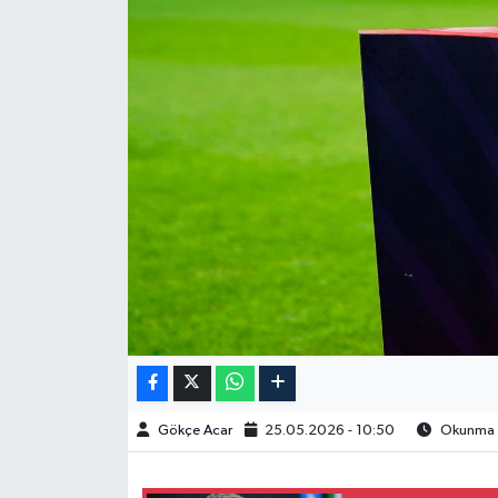
Spor
Burç Yorumları
Çocuk
Eğitim
Hava Durumu
Kadın
Kim kimdir?
Gökçe Acar
25.05.2026 - 10:50
Okunma S
Kültür Sanat
Sağlık