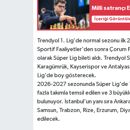
Milli satranç
Siyaset
İçeriği Görüntül
Teknoloji
Trendyol 1. Lig'de normal sezonu ilk
Televizyon
Sportif Faaliyetler'den sonra Çorum 
olarak Süper Lig bileti aldı. Trendyo
Yaşam-Çevre
Karagümrük, Kayserispor ve Antalyas
Lig'de boy gösterecek.
2026-2027 sezonunda Süper Lig'de 13 
fazla takımla temsil edilen ve 3 büyükle
bulunuyor. İstanbul'un yanı sıra Ankar
Samsun, Trabzon, Rize, Erzurum, Diya
edilecek.