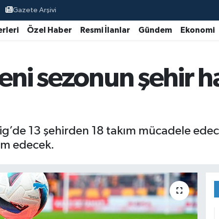
Gazete Arşivi
rleri
Özel Haber
Resmi İlanlar
Gündem
Ekonomi
ni sezonun şehir har
’de 13 şehirden 18 takım mücadele edecek
am edecek.