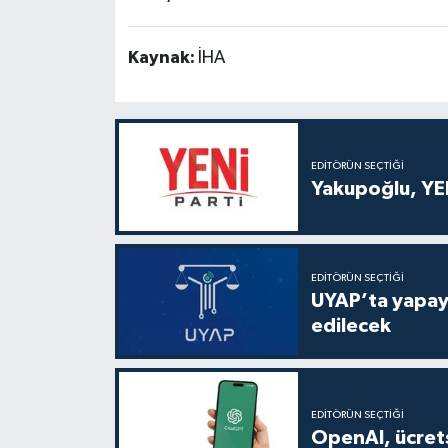
Kaynak:
İHA
EDITÖRÜN SEÇTIĞI
Yakupoğlu, YEN
EDITÖRÜN SEÇTIĞI
UYAP’ta yapay 
edilecek
EDITÖRÜN SEÇTIĞI
OpenAI, ücrets