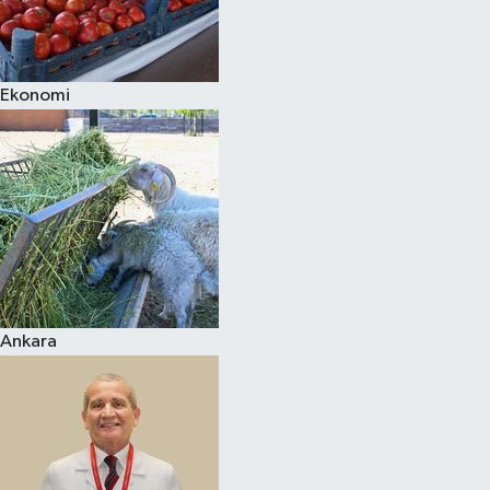
Siyaset
Ekonomi
Teknoloji
Televizyon
Yaşam-Çevre
Ankara