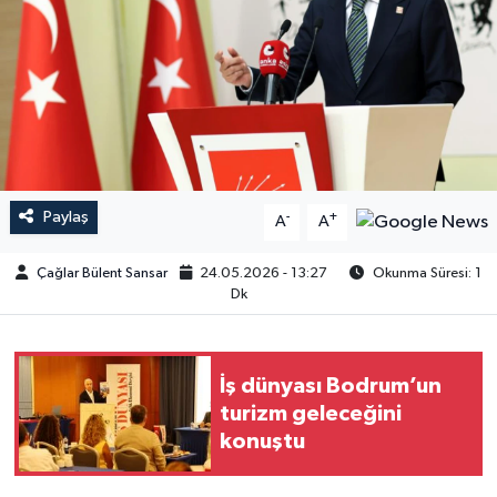
Paylaş
-
+
A
A
Çağlar Bülent Sansar
24.05.2026 - 13:27
Okunma Süresi: 1
Dk
İş dünyası Bodrum’un
turizm geleceğini
konuştu