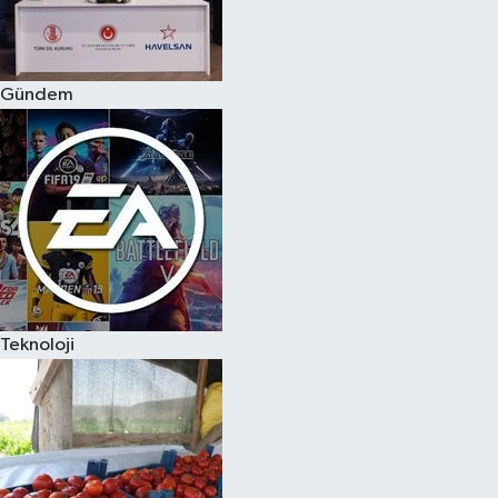
Spor
Gündem
Burç Yorumları
Çocuk
Eğitim
Hava Durumu
Kadın
Teknoloji
Kim kimdir?
Kültür Sanat
Sağlık