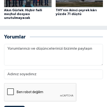
Akın Gürlek: Hiçbir faili
THY’nin ikinci çeyrek kârı
meçhul dosyası
yüzde 71 düştü
unutulmayacak
Yorumlar