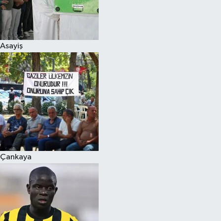
Asayiş
Çankaya