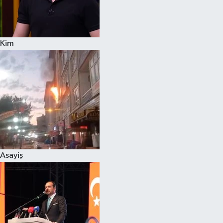
Siyaset
Kim
Teknoloji
Televizyon
Yaşam-Çevre
Asayiş