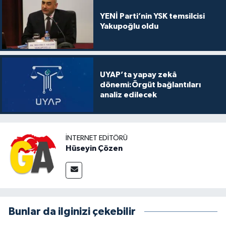
YENİ Parti’nin YSK temsilcisi
Yakupoğlu oldu
UYAP’ta yapay zekâ
dönemi:Örgüt bağlantıları
analiz edilecek
İNTERNET EDITÖRÜ
Hüseyin Çözen
Bunlar da ilginizi çekebilir