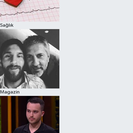
Spor
Sağlık
Burç Yorumları
Çocuk
Eğitim
Hava Durumu
Kadın
Magazin
Kim kimdir?
Kültür Sanat
Sağlık