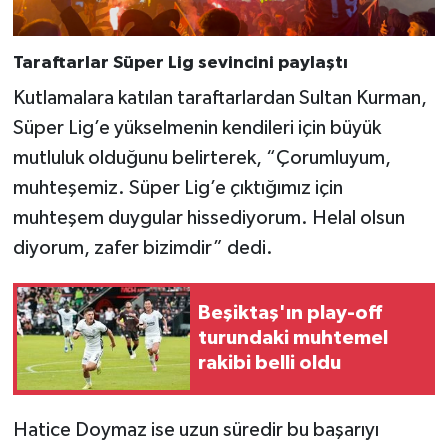
Taraftarlar Süper Lig sevincini paylaştı
Kutlamalara katılan taraftarlardan Sultan Kurman,
Süper Lig’e yükselmenin kendileri için büyük
mutluluk olduğunu belirterek, “Çorumluyum,
muhteşemiz. Süper Lig’e çıktığımız için
muhteşem duygular hissediyorum. Helal olsun
diyorum, zafer bizimdir” dedi.
Beşiktaş'ın play-off
turundaki muhtemel
rakibi belli oldu
Hatice Doymaz ise uzun süredir bu başarıyı