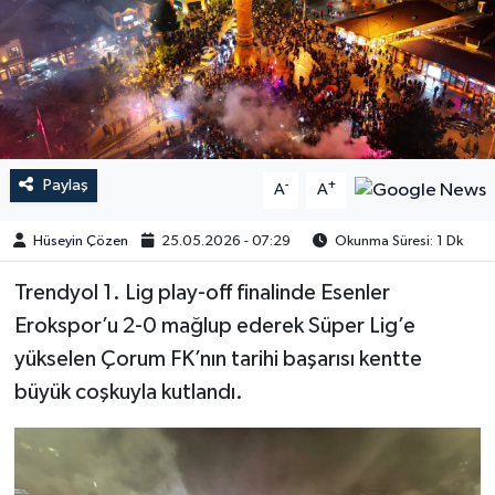
Paylaş
-
+
A
A
Hüseyin Çözen
25.05.2026 - 07:29
Okunma Süresi: 1 Dk
Trendyol 1. Lig play-off finalinde Esenler
Erokspor’u 2-0 mağlup ederek Süper Lig’e
yükselen Çorum FK’nın tarihi başarısı kentte
büyük coşkuyla kutlandı.