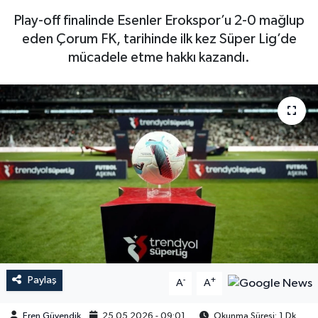
Play-off finalinde Esenler Erokspor’u 2-0 mağlup
eden Çorum FK, tarihinde ilk kez Süper Lig’de
mücadele etme hakkı kazandı.
Paylaş
-
+
A
A
Eren Güvendik
25.05.2026 - 09:01
Okunma Süresi: 1 Dk