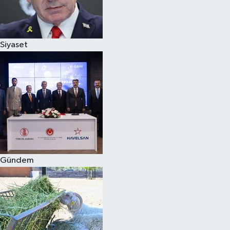
Siyaset
Siyaset
Teknoloji
Televizyon
Yaşam-Çevre
Gündem