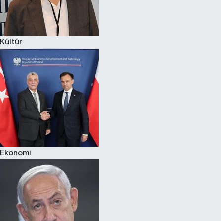
Spor
Kültür
Burç Yorumları
Çocuk
Eğitim
Hava Durumu
Kadın
Ekonomi
Kim kimdir?
Kültür Sanat
Sağlık