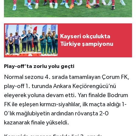
Kayseri okçulukta
Türkiye şampiyonu
Play-off’ta zorlu yolu geçti
Normal sezonu 4. sırada tamamlayan Çorum FK,
play-off 1. turunda Ankara Keçiörengücü’nü
eleyerek yoluna devam etti. Yarı finalde Bodrum
FK ile eşleşen kırmızı-siyahlılar, ilk maçta aldığı 1-
0’lık mağlubiyetin ardından rövanşta 2-0
kazanarak finale yükseldi.