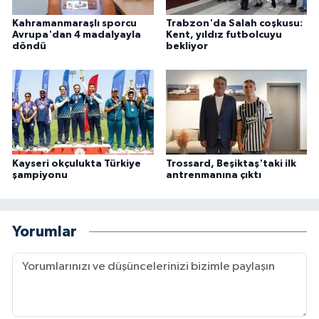
Kahramanmaraşlı sporcu
Trabzon'da Salah coşkusu:
Avrupa'dan 4 madalyayla
Kent, yıldız futbolcuyu
döndü
bekliyor
Kayseri okçulukta Türkiye
Trossard, Beşiktaş'taki ilk
şampiyonu
antrenmanına çıktı
Yorumlar