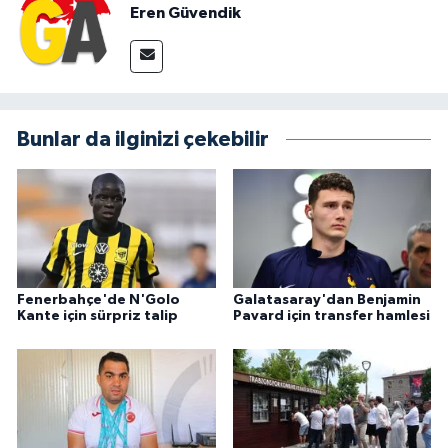
Eren Güvendik
Bunlar da ilginizi çekebilir
Fenerbahçe'de N'Golo
Galatasaray'dan Benjamin
Kante için sürpriz talip
Pavard için transfer hamlesi