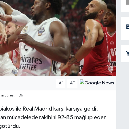
B
Y
-
+
A
A
 Süresi: 1 Dk
akos ile Real Madrid karşı karşıya geldi.
anan mücadelede rakibini 92-85 mağlup eden
götürdü.