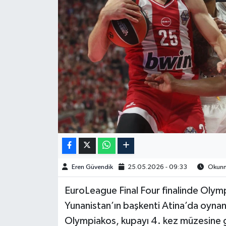
Spor
Burç Yorumları
Çocuk
Eğitim
Hava Durumu
Kadın
Eren Güvendik
25.05.2026 - 09:33
Okunma
Kim kimdir?
EuroLeague Final Four finalinde Olympi
Kültür Sanat
Yunanistan’ın başkenti Atina’da oyn
Olympiakos, kupayı 4. kez müzesine 
Sağlık