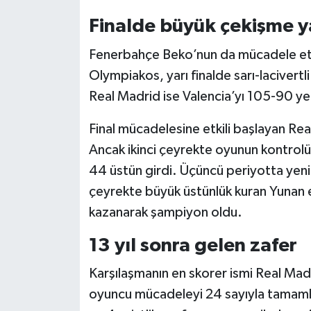
Finalde büyük çekişme y
Siyaset
Fenerbahçe Beko’nun da mücadele etti
Teknoloji
Olympiakos, yarı finalde sarı-lacivertl
Real Madrid ise Valencia’yı 105-90 yene
Televizyon
Final mücadelesine etkili başlayan Rea
Yaşam-Çevre
Ancak ikinci çeyrekte oyunun kontrol
44 üstün girdi. Üçüncü periyotta yeni
çeyrekte büyük üstünlük kuran Yunan e
kazanarak şampiyon oldu.
13 yıl sonra gelen zafer
Karşılaşmanın en skorer ismi Real Madr
oyuncu mücadeleyi 24 sayıyla tamamla