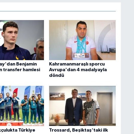
ay'dan Benjamin
Kahramanmaraşlı sporcu
n transfer hamlesi
Avrupa'dan 4 madalyayla
döndü
kçulukta Türkiye
Trossard, Beşiktaş'taki ilk