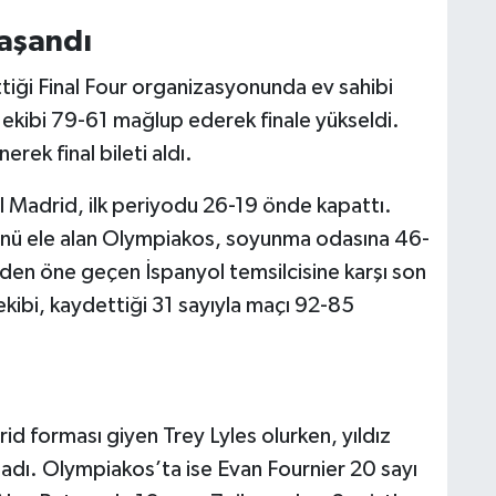
aşandı
ği Final Four organizasyonunda ev sahibi
i ekibi 79-61 mağlup ederek finale yükseldi.
rek final bileti aldı.
l Madrid, ilk periyodu 26-19 önde kapattı.
ünü ele alan Olympiakos, soyunma odasına 46-
den öne geçen İspanyol temsilcisine karşı son
kibi, kaydettiği 31 sayıyla maçı 92-85
id forması giyen Trey Lyles olurken, yıldız
dı. Olympiakos’ta ise Evan Fournier 20 sayı