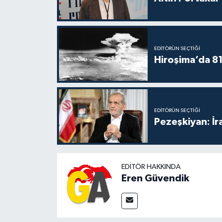
EDITÖRÜN SEÇTIĞI
Hiroşima’da 81 
EDITÖRÜN SEÇTIĞI
Pezeşkiyan: İr
EDITÖR HAKKINDA
Eren Güvendik