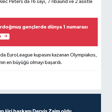
lec Peters da 16 sayı, 7 ribaund ve 2 asistle
ı Erdoğmuş gençlerde dünya 1 numarası
e
ında EuroLeague kupasını kazanan Olympiakos,
’nın en büyüğü olmayı başardı.
ın jüri başkanı Derviş Zaim oldu