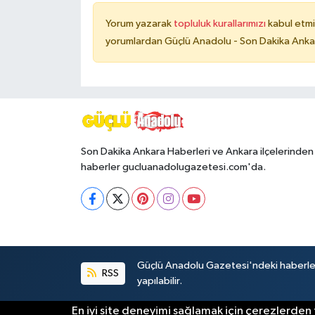
Yorum yazarak
topluluk kurallarımızı
kabul etmi
yorumlardan Güçlü Anadolu - Son Dakika Ankara
Son Dakika Ankara Haberleri ve Ankara ilçelerinden
haberler gucluanadolugazetesi.com'da.
Güçlü Anadolu Gazetesi'ndeki haberlerin 
RSS
yapılabilir.
En iyi site deneyimi sağlamak için çerezlerden f