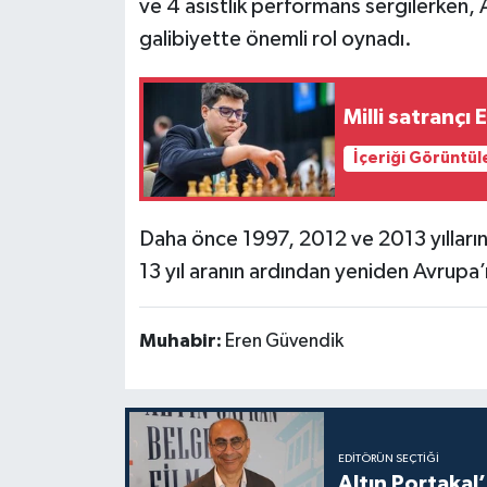
ve 4 asistlik performans sergilerken, A
galibiyette önemli rol oynadı.
Milli satranç
İçeriği Görüntül
Daha önce 1997, 2012 ve 2013 yıllar
13 yıl aranın ardından yeniden Avrupa
Muhabir:
Eren Güvendik
EDITÖRÜN SEÇTIĞI
Altın Portakal’