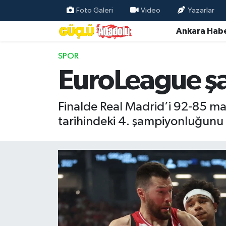
Foto Galeri
Video
Yazarlar
Ankara Habe
Özel Haber
SPOR
Ankara Haberleri
EuroLeague ş
Resmi İlanlar
Finalde Real Madrid’i 92-85 m
Ekonomi
tarihindeki 4. şampiyonluğunu
Gündem
Asayiş
Dünya
Magazin