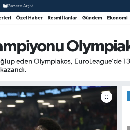
Gazete Arşivi
rleri
Özel Haber
Resmi İlanlar
Gündem
Ekonomi
ampiyonu Olympiak
ağlup eden Olympiakos, EuroLeague’de 13 y
 kazandı.