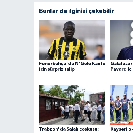
Bunlar da ilginizi çekebilir
Fenerbahçe'de N'Golo Kante
Galatasar
için sürpriz talip
Pavard içi
Trabzon'da Salah coşkusu:
Kayseri o