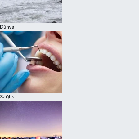
Siyaset
Dünya
Teknoloji
Televizyon
Yaşam-Çevre
Sağlık