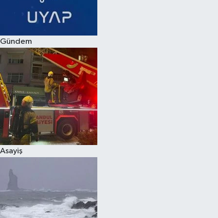
Spor
Gündem
Burç Yorumları
Çocuk
Eğitim
Hava Durumu
Kadın
Asayiş
Kim kimdir?
Kültür Sanat
Sağlık