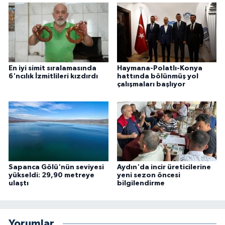
En iyi simit sıralamasında
Haymana-Polatlı-Konya
6'ncılık İzmitlileri kızdırdı
hattında bölünmüş yol
çalışmaları başlıyor
Sapanca Gölü'nün seviyesi
Aydın'da incir üreticilerine
yükseldi: 29,90 metreye
yeni sezon öncesi
ulaştı
bilgilendirme
Yorumlar