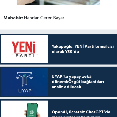
Muhabir:
Handan Ceren Bayar
Yakupoğlu, YENİ Parti temsilcisi
olarak YSK’da
UYAP’ta yapay zekâ
dönemi:Örgüt bağlantıları
analiz edilecek
OpenAI, ücretsiz ChatGPT’de