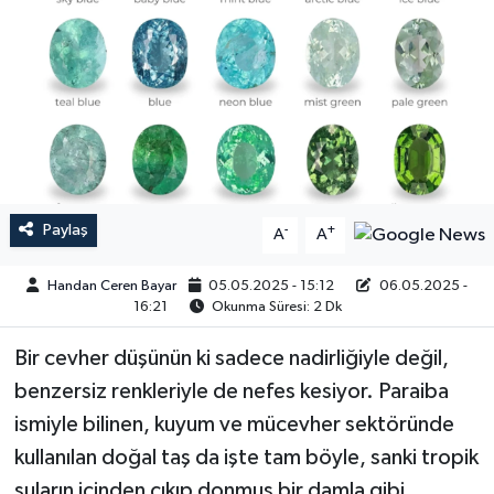
Paylaş
-
+
A
A
Handan Ceren Bayar
05.05.2025 - 15:12
06.05.2025 -
16:21
Okunma Süresi: 2 Dk
Bir cevher düşünün ki sadece nadirliğiyle değil,
benzersiz renkleriyle de nefes kesiyor. Paraiba
ismiyle bilinen, kuyum ve mücevher sektöründe
kullanılan doğal taş da işte tam böyle, sanki tropik
suların içinden çıkıp donmuş bir damla gibi.