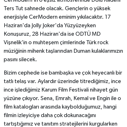
CerModern'in o eşsiz atmosferinde Dolu Kadehi
Ters Tut sahnede olacak. Gençlerin o yüksek
enerjisiyle CerModern eminim yıkılacaktır. 17
Haziran'da Jolly Joker'da Yüzyüzeyken
Konuşuruz, 28 Haziran'da ise ODTÜ MD
Vişnelik'in o muhteşem çimlerinde Türk rock
müziğinin mihenk taşlarından Duman kulaklarımızın
pasını silecek.
Bizim cephede ise bambaşka ve çok heyecanlı bir
tatlı telaş var. Aylardır üzerinde titrediğimiz, ince
ince işlediğimiz Karum Film Festivali nihayet gün
yüzüne çıkıyor. Sena, Emrah, Kemal ve Engin ile o
film katalogları arasında kaybolduğumuz, hangi
filmin izleyiciye daha çok dokunacağını
tartıştığımız ve tanıtım stratejilerini kurgularken