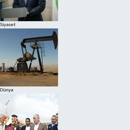
Spor
Siyaset
Burç Yorumları
Çocuk
Eğitim
Hava Durumu
Kadın
Dünya
Kim kimdir?
Kültür Sanat
Sağlık