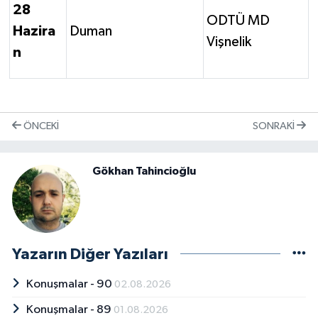
28
ODTÜ MD
Hazira
Duman
Vişnelik
n
ÖNCEKI
SONRAKI
Gökhan Tahincioğlu
Yazarın Diğer Yazıları
Konuşmalar - 90
02.08.2026
Konuşmalar - 89
01.08.2026