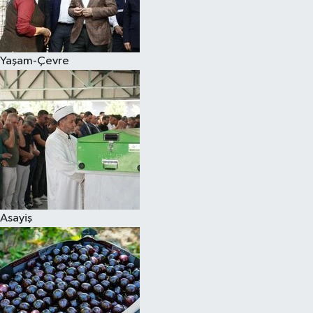
Siyaset
Yaşam-Çevre
Teknoloji
Televizyon
Yaşam-Çevre
Asayiş