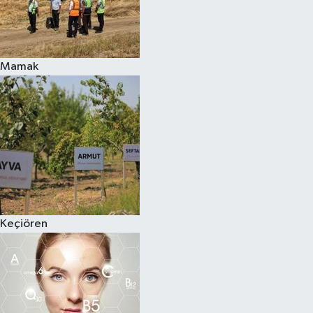
Mamak
Keçiören