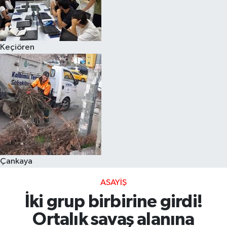
Keçiören
Çankaya
ASAYIŞ
İki grup birbirine girdi!
Ortalık savaş alanına