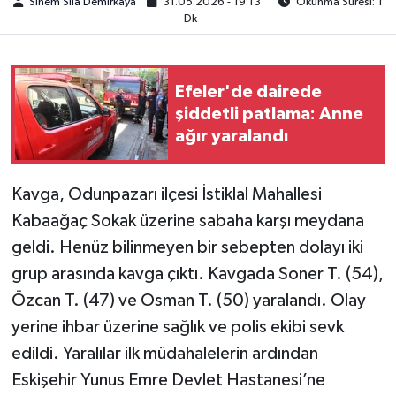
Sinem Sıla Demirkaya
31.05.2026 - 19:13
Okunma Süresi: 1
Dk
Efeler'de dairede
şiddetli patlama: Anne
ağır yaralandı
Kavga, Odunpazarı ilçesi İstiklal Mahallesi
Kabaağaç Sokak üzerine sabaha karşı meydana
geldi. Henüz bilinmeyen bir sebepten dolayı iki
grup arasında kavga çıktı. Kavgada Soner T. (54),
Özcan T. (47) ve Osman T. (50) yaralandı. Olay
yerine ihbar üzerine sağlık ve polis ekibi sevk
edildi. Yaralılar ilk müdahalelerin ardından
Eskişehir Yunus Emre Devlet Hastanesi’ne