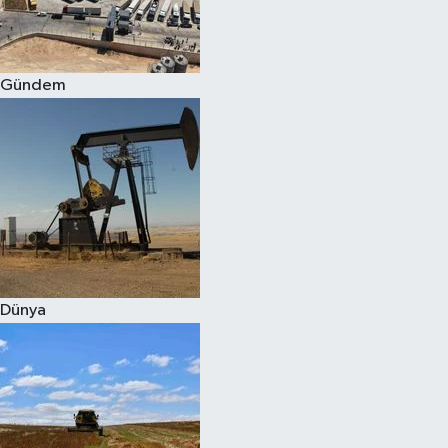
Spor
Gündem
Burç Yorumları
Çocuk
Eğitim
Hava Durumu
Kadın
Dünya
Kim kimdir?
Kültür Sanat
Sağlık