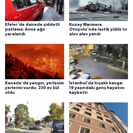
Efeler'de dairede şiddetli
Kuzey Marmara
patlama: Anne ağır
Otoyolu'nda lastik yüklü tır
yaralandı
alev alev yandı
Kanada'da yangın, yerleşim
İstanbul’da bıçaklı kavga:
yerlerini vurdu: 230 ev kül
19 yaşındaki genç hayatını
oldu
kaybetti