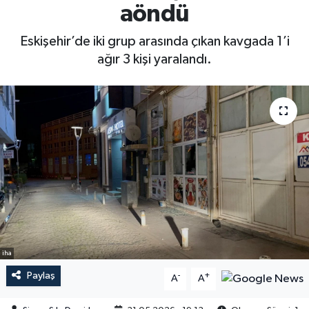
aöndü
Eskişehir’de iki grup arasında çıkan kavgada 1’i
ağır 3 kişi yaralandı.
iha
Paylaş
-
+
A
A