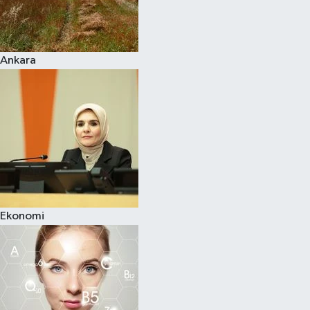
Siyaset
Ankara
Teknoloji
Televizyon
Yaşam-Çevre
Ekonomi