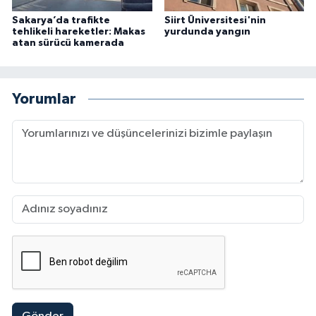
Sakarya’da trafikte
Siirt Üniversitesi'nin
tehlikeli hareketler: Makas
yurdunda yangın
atan sürücü kamerada
Yorumlar