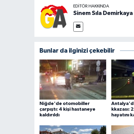
EDITÖR HAKKINDA
Sinem Sıla Demirkaya
Bunlar da ilginizi çekebilir
Niğde'de otomobiller
Antalya'd
çarpıştı: 4 kişi hastaneye
kkazası: 2
kaldırıldı
hayatını k