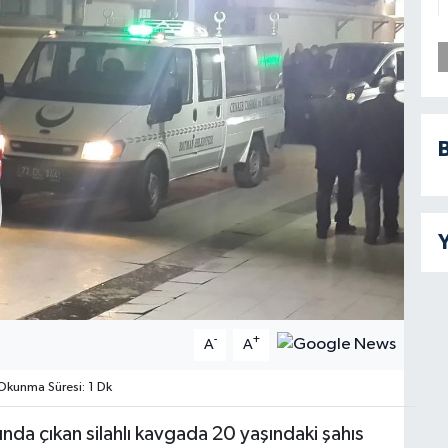
B
Y
-
+
A
A
kunma Süresi: 1 Dk
nda çıkan silahlı kavgada 20 yaşındaki şahıs