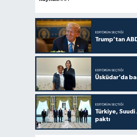
EDITÖRÜN SEÇTIĞI
Trump’tan ABD
EDITÖRÜN SEÇTIĞI
Üsküdar’da baş
EDITÖRÜN SEÇTIĞI
Türkiye, Suudi
paktı