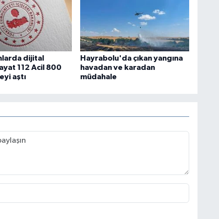
larda dijital
Hayrabolu'da çıkan yangına
yat 112 Acil 800
havadan ve karadan
eyi aştı
müdahale