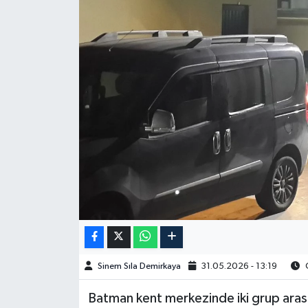
Spor
Burç Yorumları
Çocuk
Eğitim
Hava Durumu
Kadın
Kim kimdir?
Sinem Sıla Demirkaya
31.05.2026 - 13:19
O
Kültür Sanat
Batman kent merkezinde iki grup arası
Sağlık