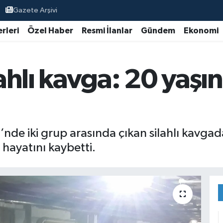
Gazete Arşivi
rleri
Özel Haber
Resmi İlanlar
Gündem
Ekonomi
ahlı kavga: 20 yaşı
nde iki grup arasında çıkan silahlı kavgad
 hayatını kaybetti.