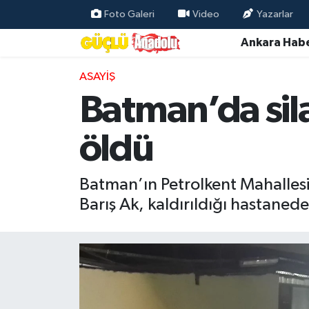
Foto Galeri
Video
Yazarlar
Ankara Habe
Özel Haber
ASAYIŞ
Ankara Haberleri
Batman’da sil
Resmi İlanlar
öldü
Ekonomi
Batman’ın Petrolkent Mahallesi’
Gündem
Barış Ak, kaldırıldığı hastanede
Asayiş
Dünya
Magazin