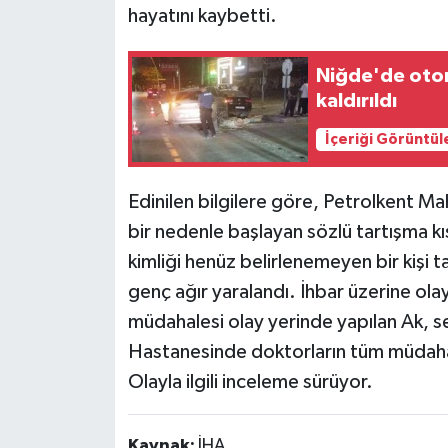
hayatını kaybetti.
Siyaset
Niğde'de otom
Teknoloji
kaldırıldı
İçeriği Görüntül
Televizyon
Yaşam-Çevre
Edinilen bilgilere göre, Petrolkent Ma
bir nedenle başlayan sözlü tartışma 
kimliği henüz belirlenemeyen bir kişi t
genç ağır yaralandı. İhbar üzerine olay 
müdahalesi olay yerinde yapılan Ak, s
Hastanesinde doktorların tüm müdaha
Olayla ilgili inceleme sürüyor.
Kaynak:
İHA