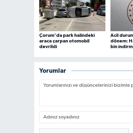
Çorum'da park halindeki
Acil durum
araca çarpan otomobil
dönem: Ha
devrildi
bin indirm
Yorumlar