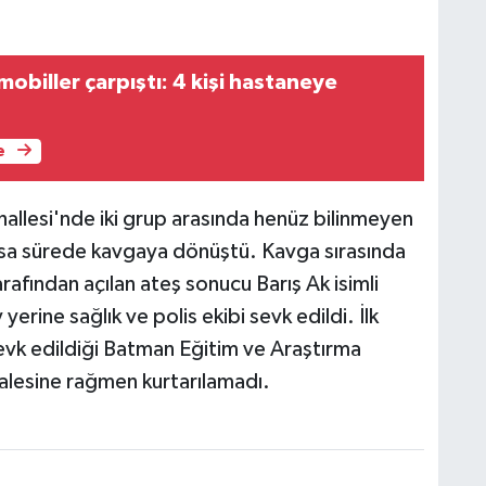
obiller çarpıştı: 4 kişi hastaneye
e
hallesi'nde iki grup arasında henüz bilinmeyen
kısa sürede kavgaya dönüştü. Kavga sırasında
arafından açılan ateş sonucu Barış Ak isimli
yerine sağlık ve polis ekibi sevk edildi. İlk
evk edildiği Batman Eğitim ve Araştırma
lesine rağmen kurtarılamadı.