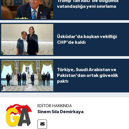
Trump’tan ABD'de doğumla
vatandaşlığa yeni sınırlama
Üsküdar’da başkan vekilliği
CHP’de kaldı
Türkiye, Suudi Arabistan ve
Pakistan’dan ortak güvenlik
paktı
EDITÖR HAKKINDA
Sinem Sıla Demirkaya