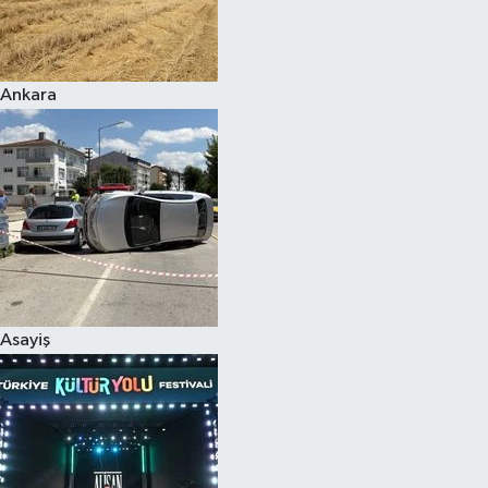
Siyaset
Ankara
Teknoloji
Televizyon
Yaşam-Çevre
Asayiş