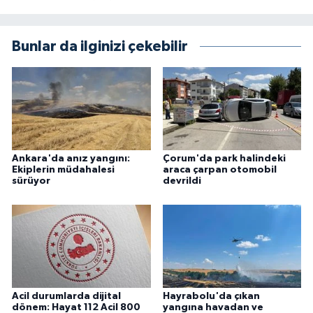
Bunlar da ilginizi çekebilir
Ankara'da anız yangını:
Çorum'da park halindeki
Ekiplerin müdahalesi
araca çarpan otomobil
sürüyor
devrildi
Acil durumlarda dijital
Hayrabolu'da çıkan
dönem: Hayat 112 Acil 800
yangına havadan ve