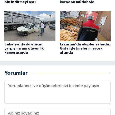
bin indirmeyi aştı
karadan müdahale
Sakarya'da iki aracın
Erzurum'da ekipler sahada:
çarpışma anı güvenlik
Gıda işletmeleri mercek
kamerasında
altında
Yorumlar