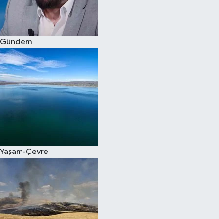
Spor
Gündem
Burç Yorumları
Çocuk
Eğitim
Hava Durumu
Kadın
Yaşam-Çevre
Kim kimdir?
Kültür Sanat
Sağlık