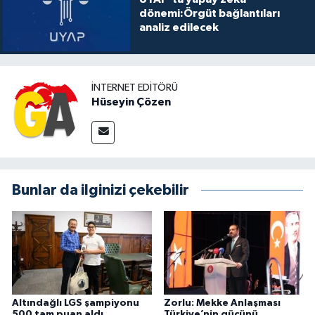
dönemi:Örgüt bağlantıları
analiz edilecek
İNTERNET EDITÖRÜ
Hüseyin Çözen
Bunlar da ilginizi çekebilir
Altındağlı LGS şampiyonu
Zorlu: Mekke Anlaşması
500 tam puan aldı
Türkiye’nin gücünü