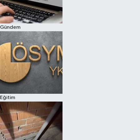
Siyaset
Gündem
Teknoloji
Televizyon
Yaşam-Çevre
Eğitim