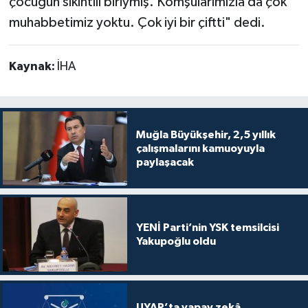
çocuğun sıkıntılı biriymiş. Komşularımızla da çok
muhabbetimiz yoktu. Çok iyi bir çiftti" dedi.
Kaynak:
İHA
Muğla Büyükşehir, 2,5 yıllık
çalışmalarını kamuoyuyla
paylaşacak
YENİ Parti’nin YSK temsilcisi
Yakupoğlu oldu
UYAP’ta yapay zekâ