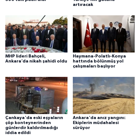
artıracak
MHP lideri Bahçeli,
Haymana-Polatlı-Konya
Ankara’da nikah şahidi oldu
hattında bölünmüş yol
çalışmaları başlıyor
Çankaya'da eski eşyaların
Ankara'da anız yangını:
çöp konteynerinden
Ekiplerin müdahalesi
günlerdir kaldırılmadığı
sürüyor
iddia edildi