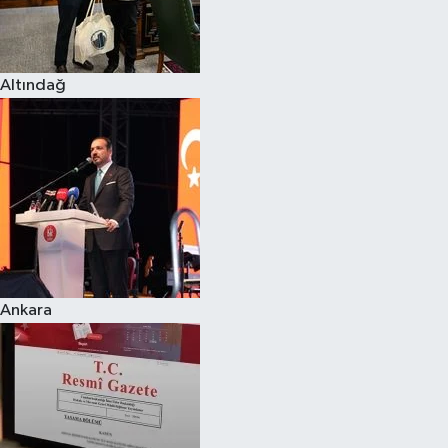
Spor
Altındağ
Burç Yorumları
Çocuk
Eğitim
Hava Durumu
Kadın
Ankara
Kim kimdir?
Kültür Sanat
Sağlık