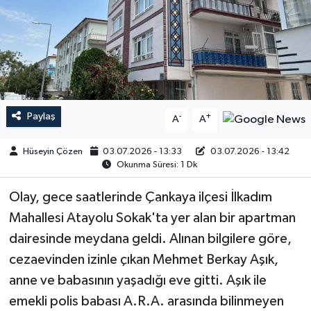
Paylaş
-
+
A
A
Hüseyin Çözen
03.07.2026 - 13:33
03.07.2026 - 13:42
Okunma Süresi: 1 Dk
Olay, gece saatlerinde Çankaya ilçesi İlkadım
Mahallesi Atayolu Sokak'ta yer alan bir apartman
dairesinde meydana geldi. Alınan bilgilere göre,
cezaevinden izinle çıkan Mehmet Berkay Aşık,
anne ve babasının yaşadığı eve gitti. Aşık ile
emekli polis babası A.R.A. arasında bilinmeyen