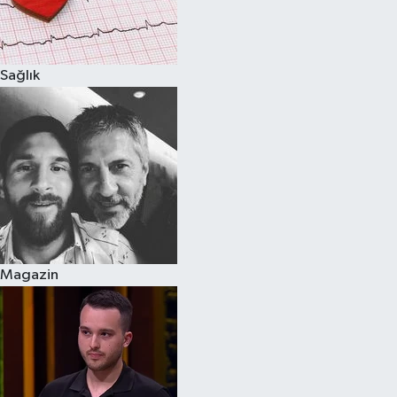
Spor
Sağlık
Burç Yorumları
Çocuk
Eğitim
Hava Durumu
Kadın
Magazin
Kim kimdir?
Kültür Sanat
Sağlık