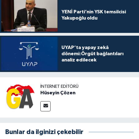
YENİ Parti’nin YSK temsilcisi
Yakupoğlu oldu
UYAP’ta yapay zekâ
dönemi:Örgüt bağlantıları
analiz edilecek
İNTERNET EDITÖRÜ
Hüseyin Çözen
Bunlar da ilginizi çekebilir