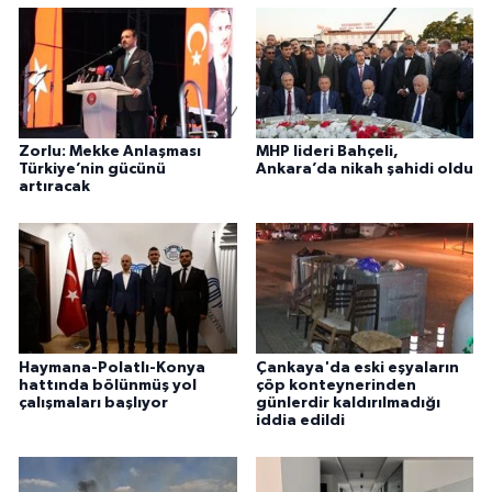
Zorlu: Mekke Anlaşması
MHP lideri Bahçeli,
Türkiye’nin gücünü
Ankara’da nikah şahidi oldu
artıracak
Haymana-Polatlı-Konya
Çankaya'da eski eşyaların
hattında bölünmüş yol
çöp konteynerinden
çalışmaları başlıyor
günlerdir kaldırılmadığı
iddia edildi