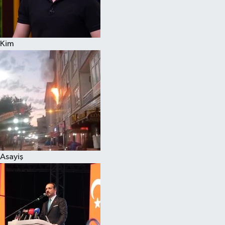
Siyaset
Kim
Teknoloji
Televizyon
Yaşam-Çevre
Asayiş