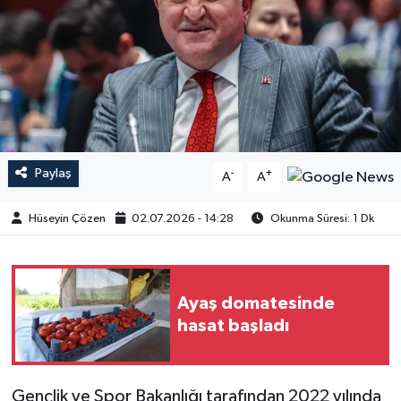
Paylaş
-
+
A
A
Hüseyin Çözen
02.07.2026 - 14:28
Okunma Süresi: 1 Dk
Ayaş domatesinde
hasat başladı
Gençlik ve Spor Bakanlığı tarafından 2022 yılında