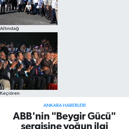
Altındağ
Keçiören
ANKARA HABERLERI
ABB'nin "Beygir Gücü"
sergisine yoğun ilgi