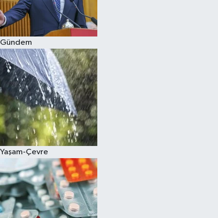
Siyaset
Gündem
Teknoloji
Televizyon
Yaşam-Çevre
Yaşam-Çevre