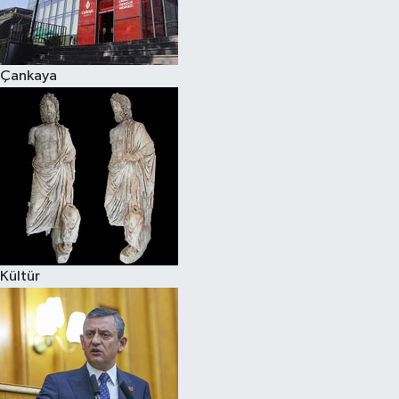
Spor
Çankaya
Burç Yorumları
Çocuk
Eğitim
Hava Durumu
Kadın
Kültür
Kim kimdir?
Kültür Sanat
Sağlık