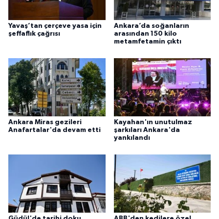
Yavaş’tan çerçeve yasa için
Ankara’da soğanların
şeffaflık çağrısı
arasından 150 kilo
metamfetamin çıktı
Ankara Miras gezileri
Kayahan'ın unutulmaz
Anafartalar'da devam etti
şarkıları Ankara'da
yankılandı
Güdül'de tarihi doku
ABB'den kedilere özel