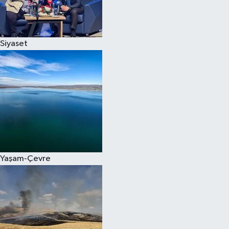
Spor
Siyaset
Burç Yorumları
Çocuk
Eğitim
Hava Durumu
Kadın
Yaşam-Çevre
Kim kimdir?
Kültür Sanat
Sağlık