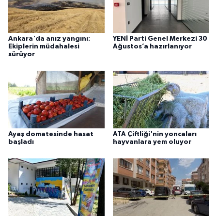
Ankara'da anız yangını:
YENİ Parti Genel Merkezi 30
Ekiplerin müdahalesi
Ağustos’a hazırlanıyor
sürüyor
Ayaş domatesinde hasat
ATA Çiftliği'nin yoncaları
başladı
hayvanlara yem oluyor