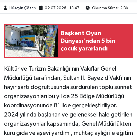
Hüseyin Çözen
02.07.2026 - 13:47
Okunma Süresi: 2 Dk
Başkent Oyun
Dünyası'ndan 5 bin
çocuk yararlandı
Kültür ve Turizm Bakanlığı'nın Vakıflar Genel
Müdürlüğü tarafından, Sultan II. Bayezid Vakfı'nın
hayır şartı doğrultusunda sürdürülen toplu sünnet
organizasyonları bu yıl da 25 Bölge Müdürlüğü
koordinasyonunda 81 ilde gerçekleştiriliyor.
2024 yılında başlanan ve geleneksel hale getirilen
organizasyonlar kapsamında, Genel Müdürlükten
kuru gıda ve aşevi yardımı, muhtaç aylığı ile eğitim