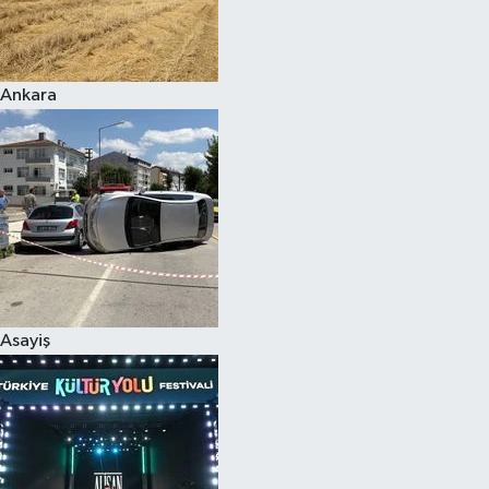
Siyaset
Ankara
Teknoloji
Televizyon
Yaşam-Çevre
Asayiş