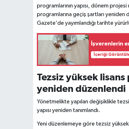
programlarının yapısı, dönem projesi u
Siyaset
programlarına geçiş şartları yeniden
Gazete'de yayımlandığı tarihte yürürl
Teknoloji
Televizyon
İşverenlerin e
İçeriği Görüntül
Yaşam-Çevre
Tezsiz yüksek lisan
yeniden düzenlendi
Yönetmelikte yapılan değişiklikle tezs
yapısı yeniden tanımlandı.
Yeni düzenlemeye göre tezsiz yüksek 