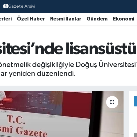
Gazete Arşivi
rleri
Özel Haber
Resmi İlanlar
Gündem
Ekonomi
tesi’nde lisansüstü
etmelik değişikliğiyle Doğuş Üniversitesi’
llar yeniden düzenlendi.