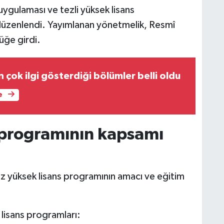
ygulaması ve tezli yüksek lisans
 düzenlendi. Yayımlanan yönetmelik, Resmî
üğe girdi.
n çok ilgi gösterdiği bölümler belli oldu
e
s programının kapsamı
iz yüksek lisans programının amacı ve eğitim
lisans programları: