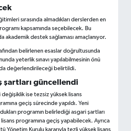
ecek
itimleri sırasında almadıkları derslerden en
s programı kapsamında seçebilecek. Bu
rda akademik destek sağlaması amaçlanıyor.
afından belirlenen esaslar doğrultusunda
nunda yeterlik sınavı yapılabilmesinin önü
 değerlendirileceği belirtildi.
ş şartları güncellendi
değişiklik ise tezsiz yüksek lisans
ramına geçiş sürecinde yapıldı. Yeni
kları programın belirlediği asgari şartları
k lisans programına geçiş yapabilecek. Ayrıca
tü Yönetim Kurulu kararıyla tezli yüksek lisans