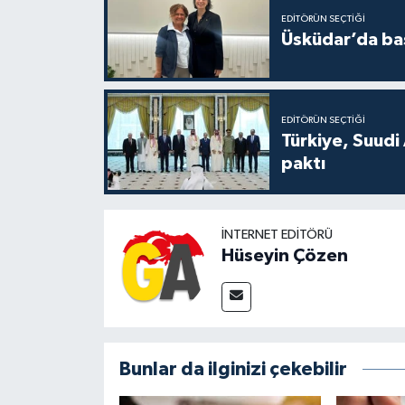
EDITÖRÜN SEÇTIĞI
Üsküdar’da baş
EDITÖRÜN SEÇTIĞI
Türkiye, Suudi
paktı
İNTERNET EDITÖRÜ
Hüseyin Çözen
Bunlar da ilginizi çekebilir