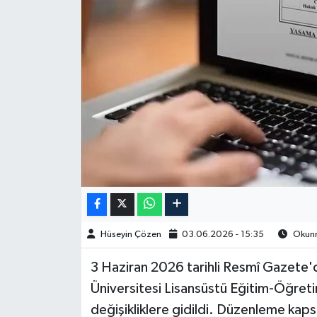
Spor
Burç Yorumları
Çocuk
Eğitim
Hava Durumu
Kadın
Hüseyin Çözen
03.06.2026 - 15:35
Okunm
Kim kimdir?
3 Haziran 2026 tarihli Resmî Gazete
Kültür Sanat
Üniversitesi Lisansüstü Eğitim-Öğreti
değişikliklere gidildi. Düzenleme kaps
Sağlık