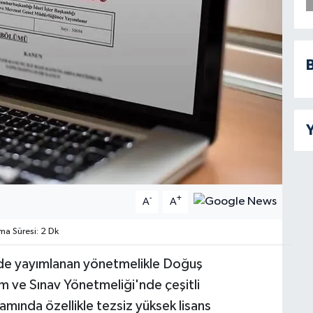
B
Y
-
+
A
A
a Süresi: 2 Dk
'de yayımlanan yönetmelikle Doğuş
m ve Sınav Yönetmeliği'nde çeşitli
amında özellikle tezsiz yüksek lisans