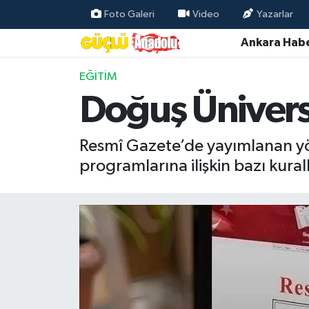
Foto Galeri
Video
Yazarlar
Ankara Habe
Özel Haber
EĞITIM
Ankara Haberleri
Doğuş Üniversi
Resmi İlanlar
Resmî Gazete’de yayımlanan yön
Ekonomi
programlarına ilişkin bazı kura
Gündem
Asayiş
Dünya
Magazin