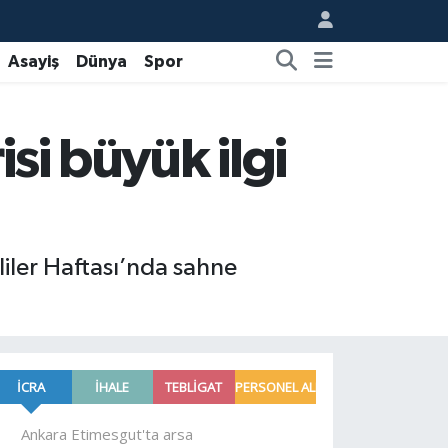
Asayiş
Dünya
Spor
si büyük ilgi
liler Haftası’nda sahne