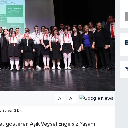
B
Y
-
+
A
A
Süresi: 2 Dk
et gösteren Aşık Veysel Engelsiz Yaşam