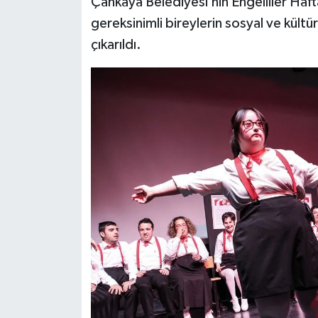
Çankaya Belediyesi’nin Engelliler Haft
gereksinimli bireylerin sosyal ve kültü
çıkarıldı.