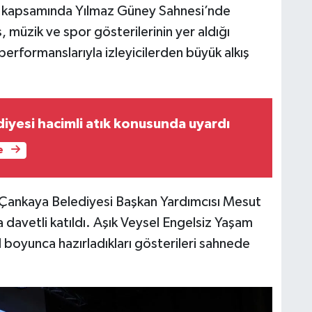
ası kapsamında Yılmaz Güney Sahnesi’nde
, müzik ve spor gösterilerinin yer aldığı
erformanslarıyla izleyicilerden büyük alkış
iyesi hacimli atık konusunda uyardı
e
e Çankaya Belediyesi Başkan Yardımcısı Mesut
da davetli katıldı. Aşık Veysel Engelsiz Yaşam
l boyunca hazırladıkları gösterileri sahnede