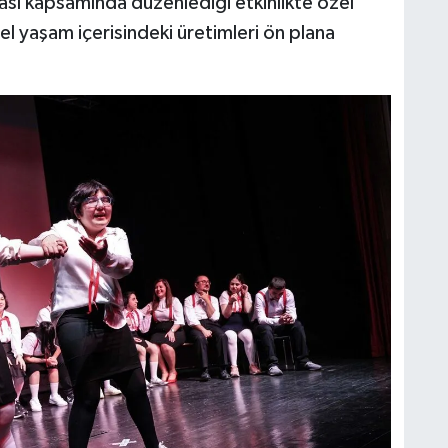
ası kapsamında düzenlediği etkinlikte özel
rel yaşam içerisindeki üretimleri ön plana