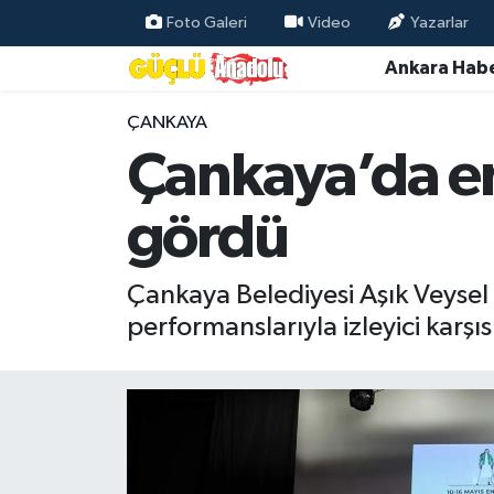
Foto Galeri
Video
Yazarlar
Ankara Habe
Özel Haber
ÇANKAYA
Ankara Haberleri
Çankaya’da eng
Resmi İlanlar
gördü
Ekonomi
Çankaya Belediyesi Aşık Veysel 
Gündem
performanslarıyla izleyici karşısı
Asayiş
Dünya
Magazin