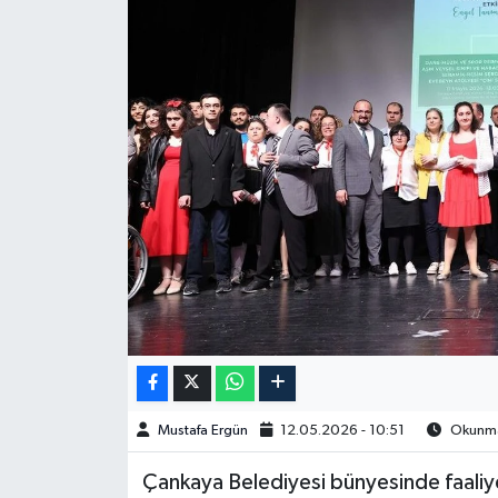
Spor
Burç Yorumları
Çocuk
Eğitim
Hava Durumu
Kadın
Kim kimdir?
Mustafa Ergün
12.05.2026 - 10:51
Okunma 
Kültür Sanat
Çankaya Belediyesi bünyesinde faaliy
Sağlık