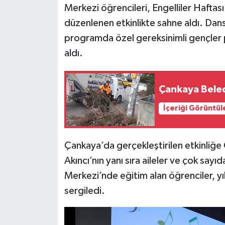
Merkezi öğrencileri, Engelliler Haft
düzenlenen etkinlikte sahne aldı. Dans
Siyaset
programda özel gereksinimli gençler p
Teknoloji
aldı.
Televizyon
Çankaya Beled
Yaşam-Çevre
İçeriği Görüntül
Çankaya’da gerçekleştirilen etkinliğ
Akıncı’nın yanı sıra aileler ve çok sayı
Merkezi’nde eğitim alan öğrenciler, yı
sergiledi.