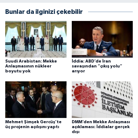
Bunlar da ilginizi çekebilir
Suudi Arabistan: Mekke
İddia: ABD’de İran
Anlaşmasının nükleer
savaşından “çıkış yolu”
boyutu yok
arıyor
Mehmet Şimşek Gercüş’te
DMM’den Mekke Anlaşması
üç projenin açılışını yaptı
açıklaması: İddialar gerçek
dışı