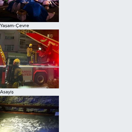
Siyaset
Yaşam-Çevre
Teknoloji
Televizyon
Yaşam-Çevre
Asayiş