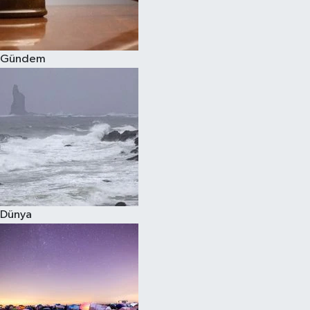
Spor
Gündem
Burç Yorumları
Çocuk
Eğitim
Hava Durumu
Kadın
Dünya
Kim kimdir?
Kültür Sanat
Sağlık