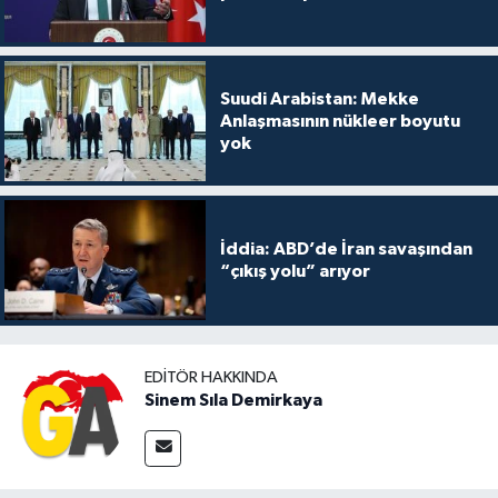
Suudi Arabistan: Mekke
Anlaşmasının nükleer boyutu
yok
İddia: ABD’de İran savaşından
“çıkış yolu” arıyor
EDITÖR HAKKINDA
Sinem Sıla Demirkaya