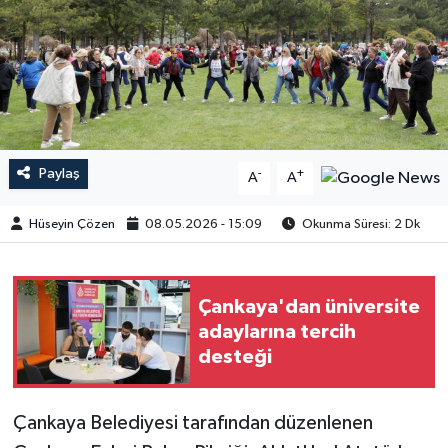
Paylaş
-
+
A
A
Hüseyin Çözen
08.05.2026 - 15:09
Okunma Süresi: 2 Dk
Çankaya'dan üniversite
adaylarına tercih
desteği
​​​​​​Çankaya Belediyesi tarafından düzenlenen