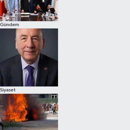
Spor
Gündem
Burç Yorumları
Çocuk
Eğitim
Hava Durumu
Kadın
Siyaset
Kim kimdir?
Kültür Sanat
Sağlık