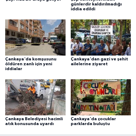
günlerdir kaldırılmadığı
iddia edildi
Çankaya'da komşusunu
Çankaya'dan gazi ve şehit
öldüren zanlı için yeni
ailelerine ziyaret
iddialar
Çankaya Belediyesi hacimli
Çankaya'da çocuklar
atık konusunda uyardı
parklarda buluştu