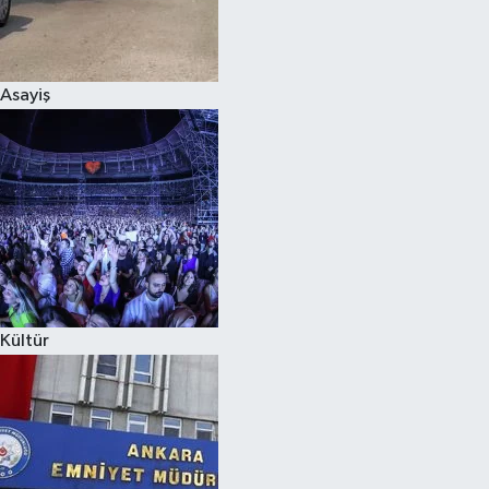
Siyaset
Asayiş
Teknoloji
Televizyon
Yaşam-Çevre
Kültür