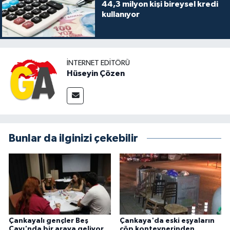
44,3 milyon kişi bireysel kredi
kullanıyor
İNTERNET EDITÖRÜ
Hüseyin Çözen
Bunlar da ilginizi çekebilir
Çankayalı gençler Beş
Çankaya'da eski eşyaların
Çayı'nda bir araya geliyor
çöp konteynerinden