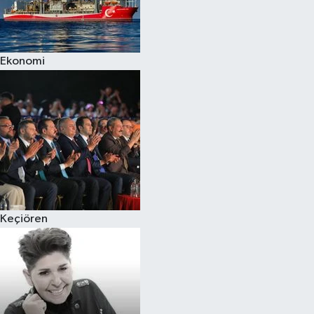
Siyaset
Ekonomi
Teknoloji
Televizyon
Yaşam-Çevre
Keçiören