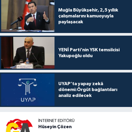
Muğla Büyükşehir, 2,5 yıllık
çalışmalarını kamuoyuyla
paylaşacak
YENİ Parti’nin YSK temsilcisi
Yakupoğlu oldu
UYAP’ta yapay zekâ
dönemi:Örgüt bağlantıları
analiz edilecek
İNTERNET EDITÖRÜ
Hüseyin Çözen