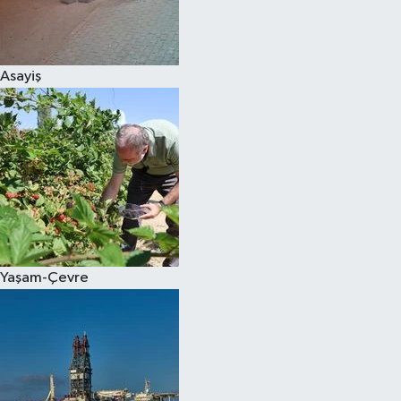
Spor
Asayiş
Burç Yorumları
Çocuk
Eğitim
Hava Durumu
Kadın
Yaşam-Çevre
Kim kimdir?
Kültür Sanat
Sağlık