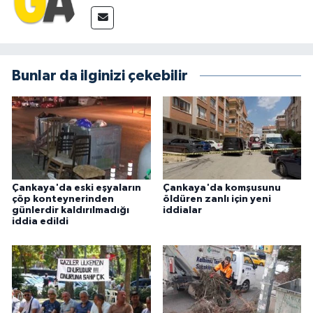
Bunlar da ilginizi çekebilir
Çankaya'da eski eşyaların
Çankaya'da komşusunu
çöp konteynerinden
öldüren zanlı için yeni
günlerdir kaldırılmadığı
iddialar
iddia edildi