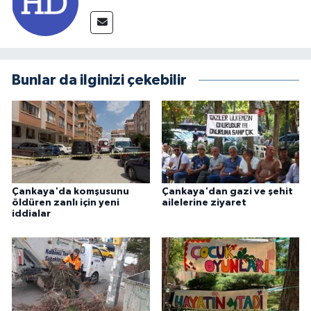
Bunlar da ilginizi çekebilir
Çankaya'da komşusunu
Çankaya'dan gazi ve şehit
öldüren zanlı için yeni
ailelerine ziyaret
iddialar