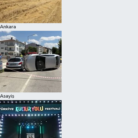
Siyaset
Ankara
Teknoloji
Televizyon
Yaşam-Çevre
Asayiş