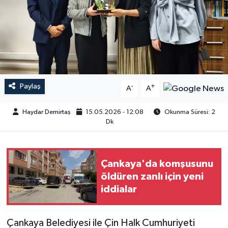
Paylaş
-
+
A
A
Haydar Demirtaş
15.05.2026 - 12:08
Okunma Süresi: 2
Dk
Çankaya'da komşusunu
öldüren zanlı için yeni
iddialar
Çankaya Belediyesi ile Çin Halk Cumhuriyeti