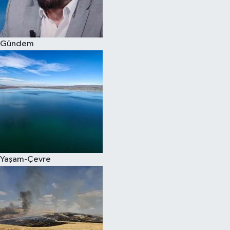
Spor
Gündem
Burç Yorumları
Çocuk
Eğitim
Hava Durumu
Kadın
Yaşam-Çevre
Kim kimdir?
Kültür Sanat
Sağlık