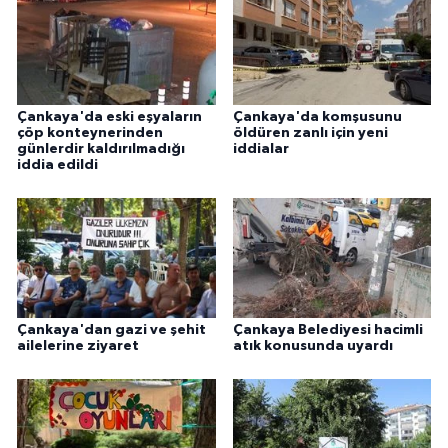
Çankaya'da eski eşyaların
Çankaya'da komşusunu
çöp konteynerinden
öldüren zanlı için yeni
günlerdir kaldırılmadığı
iddialar
iddia edildi
Çankaya'dan gazi ve şehit
Çankaya Belediyesi hacimli
ailelerine ziyaret
atık konusunda uyardı