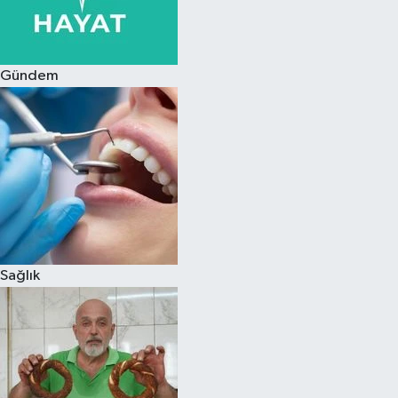
Spor
Gündem
Burç Yorumları
Çocuk
Eğitim
Hava Durumu
Kadın
Sağlık
Kim kimdir?
Kültür Sanat
Sağlık