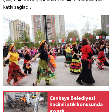
katkı sağladı.
Çankaya Belediyesi
hacimli atık konusunda
uyardı