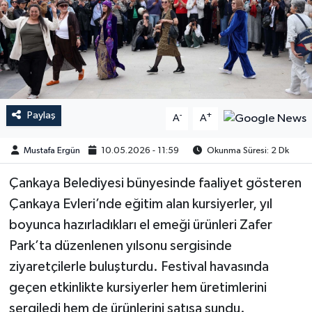
Paylaş
-
+
A
A
Mustafa Ergün
10.05.2026 - 11:59
Okunma Süresi: 2 Dk
​​​​​​Çankaya Belediyesi bünyesinde faaliyet gösteren
Çankaya Evleri’nde eğitim alan kursiyerler, yıl
boyunca hazırladıkları el emeği ürünleri Zafer
Park’ta düzenlenen yılsonu sergisinde
ziyaretçilerle buluşturdu. Festival havasında
geçen etkinlikte kursiyerler hem üretimlerini
sergiledi hem de ürünlerini satışa sundu.