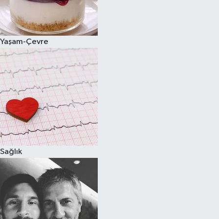
Spor
Yaşam-Çevre
Burç Yorumları
Çocuk
Eğitim
Hava Durumu
Kadın
Sağlık
Kim kimdir?
Kültür Sanat
Sağlık