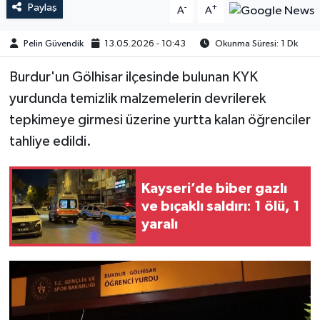
Paylaş
-
+
A
A
Pelin Güvendik
13.05.2026 - 10:43
Okunma Süresi: 1 Dk
Burdur'un Gölhisar ilçesinde bulunan KYK
yurdunda temizlik malzemelerin devrilerek
tepkimeye girmesi üzerine yurtta kalan öğrenciler
tahliye edildi.
Kayseri’de biber gazlı
ve bıçaklı saldırı: 1 ölü, 1
yaralı