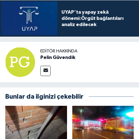
UYAP’ta yapay zekâ
dönemi:Örgüt bağlantıları
analiz edilecek
EDITÖR HAKKINDA
Pelin Güvendik
Bunlar da ilginizi çekebilir