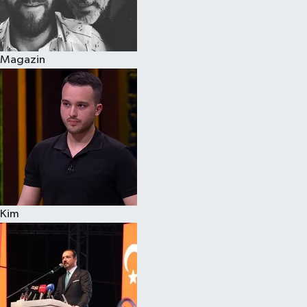
Siyaset
Magazin
Teknoloji
Televizyon
Yaşam-Çevre
Kim