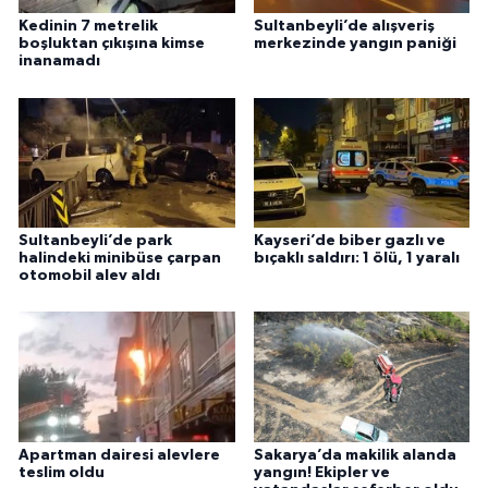
Kedinin 7 metrelik
Sultanbeyli’de alışveriş
boşluktan çıkışına kimse
merkezinde yangın paniği
inanamadı
Sultanbeyli’de park
Kayseri’de biber gazlı ve
halindeki minibüse çarpan
bıçaklı saldırı: 1 ölü, 1 yaralı
otomobil alev aldı
Apartman dairesi alevlere
Sakarya’da makilik alanda
teslim oldu
yangın! Ekipler ve