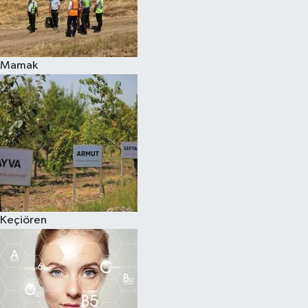
Mamak
Keçiören