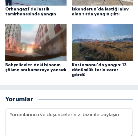
Orhangazi'de lastik
İskenderun'da lastiği alev
tamirhanesinde yangın
alan tırda yangın çıktı
Bahçelievler'deki binanın
Kastamonu'da yangın: 13
çökme anı kameraya yansıdı
dönümlük tarla zarar
gördü
Yorumlar