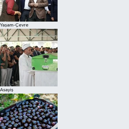
Siyaset
Yaşam-Çevre
Teknoloji
Televizyon
Yaşam-Çevre
Asayiş