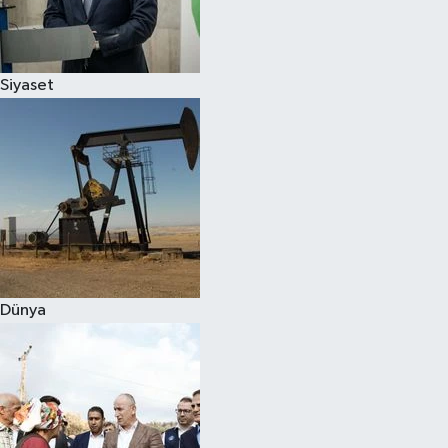
Spor
Siyaset
Burç Yorumları
Çocuk
Eğitim
Hava Durumu
Kadın
Dünya
Kim kimdir?
Kültür Sanat
Sağlık