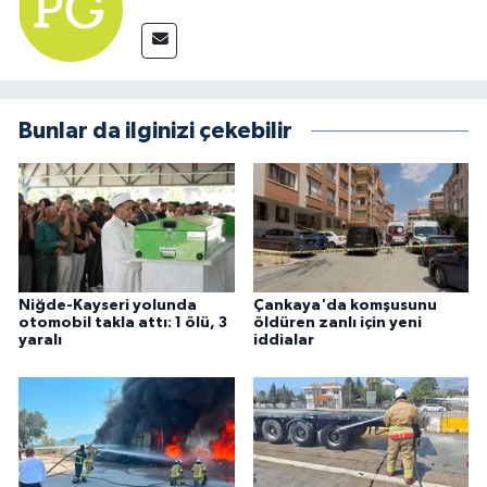
Bunlar da ilginizi çekebilir
Niğde-Kayseri yolunda
Çankaya'da komşusunu
otomobil takla attı: 1 ölü, 3
öldüren zanlı için yeni
yaralı
iddialar