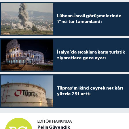
Lübnan-İsrail görüşmelerinde
7’nci tur tamamlandı
İtalya’da sıcaklara karşı turistik
ziyaretlere gece ayarı
Tüpraş’ın ikinci çeyrek net kârı
yüzde 291 arttı
EDITÖR HAKKINDA
Pelin Güvendik